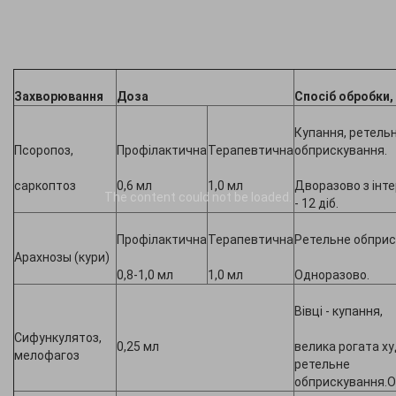
Захворювання
Доза
Спосіб обробки,
Купання, ретель
Псоропоз,
Профілактична
Терапевтична
обприскування.
саркоптоз
0,6 мл
1,0 мл
Дворазово з інт
The content
could not be loaded.
- 12 діб.
Профілактична
Терапевтична
Ретельне обприс
Арахнозы (кури)
0,8-1,0 мл
1,0 мл
Одноразово.
Вівці - купання,
Сифункулятоз,
0,25 мл
велика рогата ху
мелофагоз
ретельне
обприскування.О