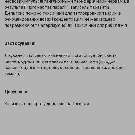
нервових імпульсів ганглиозными периферичними нервами, в
результаті чого настає параліч і загибель паразитів.
Дельтокс помірно токсичний для теплокровних тварин, в
рекомендованих дозах і концентраціях не має місцево
подразнюючої та алергізуючої дії. Токсичний для риб і бджіл.
Застосування:
Лікування і профілактика великої рогатої худоби, овець,
свиней, курей при ураженнях ектопаразитами (іксодові і
саркоптоидные кліщі, воші, волосоїди, кровососки, двокрилі
комахи).
Дозування:
Кількість препарату дельтокс на 1 л води