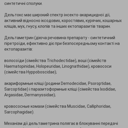
синтетичні сполуки.
Дельтокс має широкий спектр інсекто-акарицидної дії,
активний відносно іксодових, коростявих, курячих, кошарных
кліщів, мух, гнусу, клопів та інших ектопаразитів тварин.
Дельтаметрин (діюча речовина препарату - синтетичний
піретроїди, ефективно діє при безпосередньому контакті на
ектопаразитів:
волосоїди (сімейства Trichodectidae), воші (сімейств
Наеmatopinidae, Holopeuridae, Linognathidae), кровососи
(сімейства Hyppoboscidae);
акариформные кліщі (родини Demodecidae, Psoroptidae,
Sarcoptidae) і паразитоформные кліщі (сімейства Ixodidae,
Argasidae, Dermanyssidae);
кровососные комахи (сімейства Muscidae, Calliphoridae,
Sarcophagidae).
Механізм дії дельтаметрина полягає в блокуванні передачі