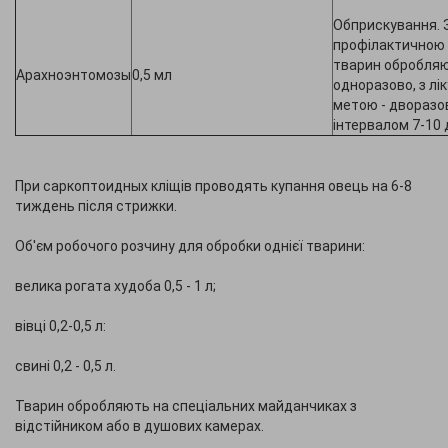
Обприскування. 
профілактичною
тварин обробля
Арахноэнтомозы
0,5 мл
одноразово, з л
метою - дворазо
інтервалом 7-10 д
При саркоптоидных кліщів проводять купання овець на 6-8
тиждень після стрижки.
Об'єм робочого розчину для обробки однієї тварини:
велика рогата худоба 0,5 - 1 л;
вівці 0,2-0,5 л:
свині 0,2 - 0,5 л.
Тварин обробляють на спеціальних майданчиках з
відстійником або в душових камерах.