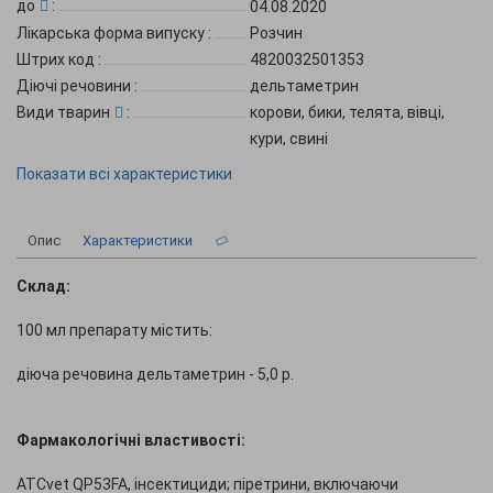
до
:
04.08.2020
Лікарська форма випуску
:
Розчин
Штрих код
:
4820032501353
Діючі речовини
:
дельтаметрин
Види тварин
:
корови, бики, телята, вівці,
кури, свині
Показати всі характеристики
Опис
Характеристики
Склад:
100 мл препарату містить:
діюча речовина дельтаметрин - 5,0 р.
Фармакологічні властивості:
ATCvet QP53FA, інсектициди; піретрини, включаючи