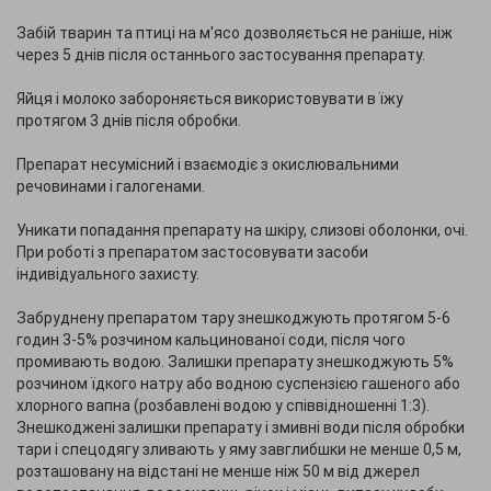
Забій тварин та птиці на м'ясо дозволяється не раніше, ніж
через 5 днів після останнього застосування препарату.
Яйця і молоко забороняється використовувати в їжу
протягом 3 днів після обробки.
Препарат несумісний і взаємодіє з окислювальними
речовинами і галогенами.
Уникати попадання препарату на шкіру, слизові оболонки, очі.
При роботі з препаратом застосовувати засоби
індивідуального захисту.
Забруднену препаратом тару знешкоджують протягом 5-6
годин 3-5% розчином кальцинованої соди, після чого
промивають водою. Залишки препарату знешкоджують 5%
розчином їдкого натру або водною суспензією гашеного або
хлорного вапна (розбавлені водою у співвідношенні 1:3).
Знешкоджені залишки препарату і змивні води після обробки
тари і спецодягу зливають у яму завглибшки не менше 0,5 м,
розташовану на відстані не менше ніж 50 м від джерел