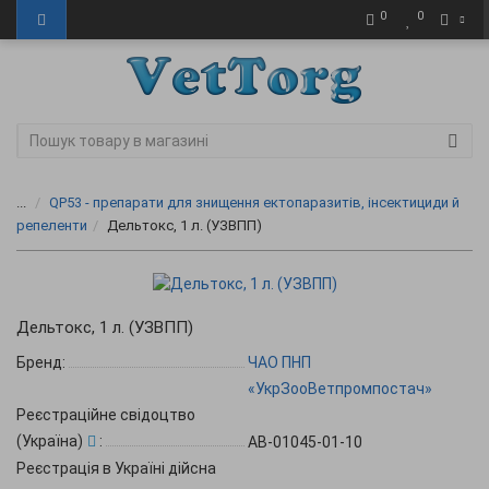
0
0
...
QP53 - препарати для знищення ектопаразитів, інсектициди й
репеленти
Дельтокс, 1 л. (УЗВПП)
Дельтокс, 1 л. (УЗВПП)
Бренд:
ЧАО ПНП
«УкрЗооВетпромпостач»
Реєстраційне свідоцтво
(Україна)
:
АВ-01045-01-10
Реєстрація в Україні дійсна