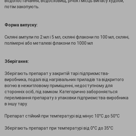
водопостачання, водосховищ, річок і місць випасу худоби,
потім закопують.
Форма випуску:
Скляні ампули по 2 мл і 5 мл, скляні флакони по 100 мл, скляні,
полімерні або металеві флакони по 1000 мл
Зберігання:
Зберігають препарат у закритій тарі підприємства-
виробника, подалі від нагрівальних приладів та відкритого
вогню в нежитловому приміщенні, недоступному для
сторонніх осіб, під замком. Категорично забороняється
переливання препарату з упаковки підприємства-виробника
в іншу тару.
Препарат стійкий при температурі від мінус 10°С до 50°C
Зберігають препарат при температурі від 0°С до 35°C