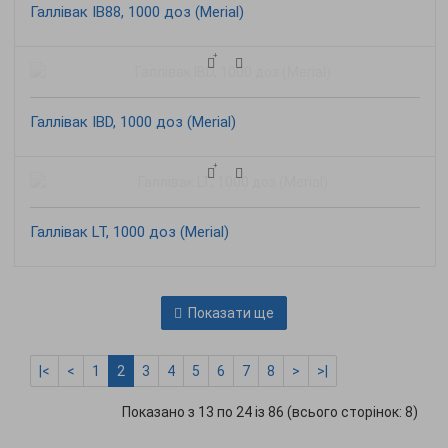
Галлівак IB88, 1000 доз (Merial)
Галлівак IBD, 1000 доз (Merial)
Галлівак LT, 1000 доз (Merial)
Показати ще
|<
<
1
2
3
4
5
6
7
8
>
>|
Показано з 13 по 24 із 86 (всього сторінок: 8)