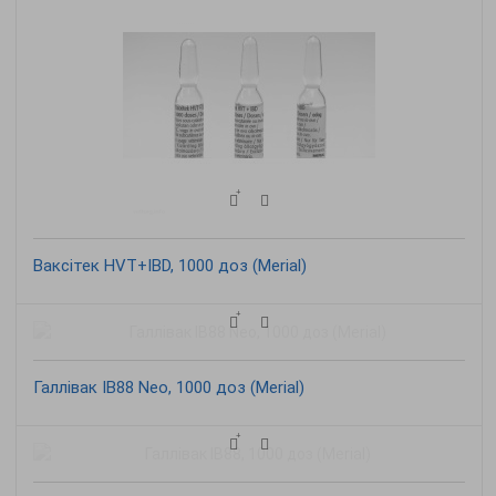
Ваксітек HVT+IBD, 1000 доз (Merial)
Галлівак IB88 Neo, 1000 доз (Merial)