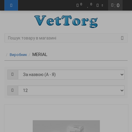
0
0
: 0
MERIAL
Виробник