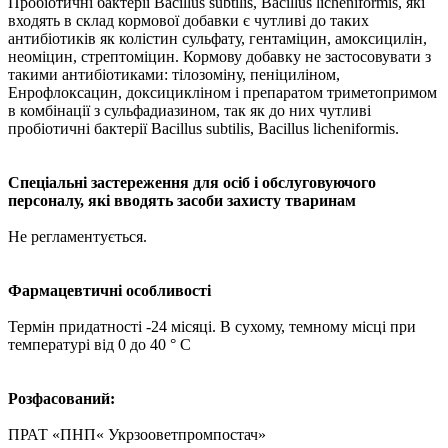
Пробіотичні бактерії Bacillus subtilis, Bacillus licheniformis, які
входять в склад кормової добавки є чутливі до таких
антибіотиків як колістин сульфату, гентаміцин, амоксицилін,
неоміцин, стрептоміцин. Кормову добавку не застосовувати з
такими антибіотиками: тілозоміну, пеніциліном,
Енрофлоксацин, доксицикліном і препаратом триметопримом
в комбінації з сульфадиазином, так як до них чутливі
пробіотичні бактерії Bacillus subtilis, Bacillus licheniformis.
Спеціальні застереження для осіб і обслуговуючого
персоналу, які вводять засоби захисту тваринам
Не регламентується.
Фармацевтичні особливості
Термін придатності -24 місяці. В сухому, темному місці при
температурі від 0 до 40 ° C
Розфасований:
ПРАТ «ПНП« Укрзооветпромпостач»