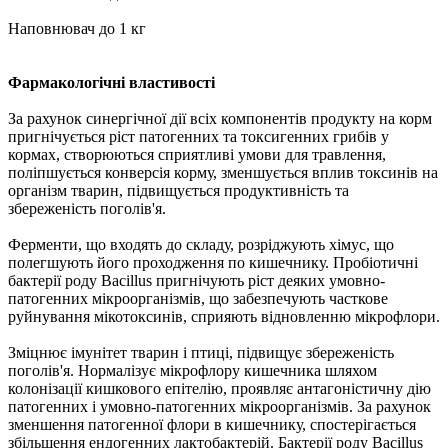
Наповнювач до 1 кг
Фармакологічні властивості
За рахунок синергічної дії всіх компонентів продукту на корм
пригнічується ріст патогенних та токсигенних грибів у
кормах, створюються сприятливі умови для травлення,
поліпшується конверсія корму, зменшується вплив токсинів на
організм тварин, підвищується продуктивність та
збереженість поголів'я.
Ферменти, що входять до складу, розріджують хімус, що
полегшують його проходження по кишечнику. Пробіотичні
бактерії роду Bacillus пригнічують ріст деяких умовно-
патогенних мікроорганізмів, що забезпечують часткове
руйнування мікотоксинів, сприяють відновленню мікрофлори.
Зміцнює імунітет тварин і птиці, підвищує збереженість
поголів'я. Нормалізує мікрофлору кишечника шляхом
колонізації кишкового епітелію, проявляє антагоністичну дію
патогенних і умовно-патогенних мікроорганізмів. За рахунок
зменшення патогенної флори в кишечнику, спостерігається
збільшення ендогенних лактобактерій. Бактерії роду Bacillus