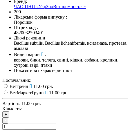
Бренд:
ЧАО ПНП «УкрЗооВетпромпостач»
200
Лікарська форма випуску
:
Порошок
Штрих код
:
4820032503401
Діючі речовини
:
Bacillus subtilis, Bacillus licheniformis, ксиланаза, протеаза,
амілаза
Види тварин
:
корови, бики, телята, свині, кішки, собаки, кролики,
хутрові звірі, птахи
Показати всі характеристики
Постачальник:
Веттрейд
11.00 грн.
ВетМаркетГрупп
11.00 грн.
Вартість:
11.00 грн.
Кількість:
+
-