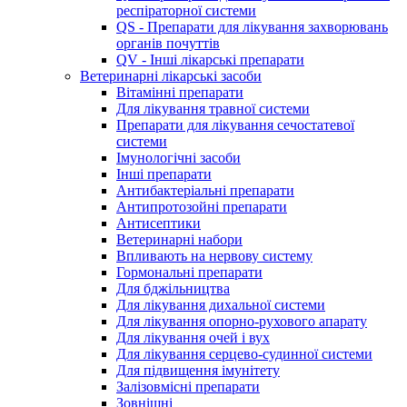
респіраторної системи
QS - Препарати для лікування захворювань
органів почуттів
QV - Інші лікарські препарати
Ветеринарні лікарські засоби
Вітамінні препарати
Для лікування травної системи
Препарати для лікування сечостатевої
системи
Імунологічні засоби
Інші препарати
Антибактеріальні препарати
Антипротозойні препарати
Антисептики
Ветеринарні набори
Впливають на нервову систему
Гормональні препарати
Для бджільництва
Для лікування дихальної системи
Для лікування опорно-рухового апарату
Для лікування очей і вух
Для лікування серцево-судинної системи
Для підвищення імунітету
Залізовмісні препарати
Зовнішні