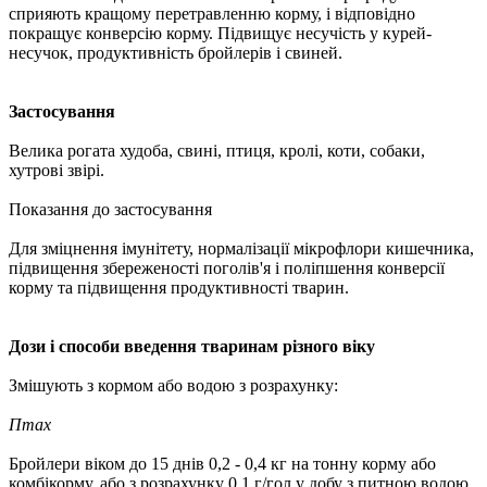
сприяють кращому перетравленню корму, і відповідно
покращує конверсію корму. Підвищує несучість у курей-
несучок, продуктивність бройлерів і свиней.
Застосування
Велика рогата худоба, свині, птиця, кролі, коти, собаки,
хутрові звірі.
Показання до застосування
Для зміцнення імунітету, нормалізації мікрофлори кишечника,
підвищення збереженості поголів'я і поліпшення конверсії
корму та підвищення продуктивності тварин.
Дози і способи введення тваринам різного віку
Змішують з кормом або водою з розрахунку:
Птах
Бройлери віком до 15 днів 0,2 - 0,4 кг на тонну корму або
комбікорму, або з розрахунку 0,1 г/гол у добу з питною водою