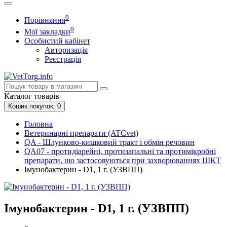
0
Порівняння
0
Мої закладки
Особистий кабінет
Авторизація
Реєстрація
Каталог
товарів
Кошик
покупок
: 0
Головна
Ветеринарні препарати (ATCvet)
QA - Шлунково-кишковий тракт і обмін речовин
QA07 - протидіарейні, протизапальні та протимікробні
препарати, що застосовуються при захворюваннях ШКТ
Імунобактерин - D1, 1 г. (УЗВПП)
Імунобактерин - D1, 1 г. (УЗВПП)