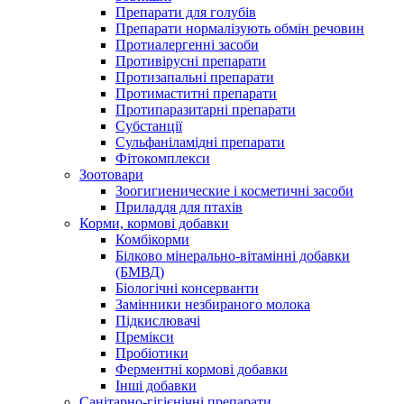
Препарати для голубів
Препарати нормалізують обмін речовин
Протиалергенні засоби
Противірусні препарати
Протизапальні препарати
Протимаститні препарати
Протипаразитарні препарати
Субстанції
Сульфаніламідні препарати
Фітокомплекси
Зоотовари
Зоогигиенические і косметичні засоби
Приладдя для птахів
Корми, кормові добавки
Комбікорми
Білково мінерально-вітамінні добавки
(БМВД)
Біологічні консерванти
Замінники незбираного молока
Підкислювачі
Премікси
Пробіотики
Ферментні кормові добавки
Інші добавки
Санітарно-гігієнічні препарати