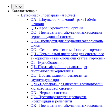
Назад
Каталог товарів
Ветеринарні препарати (ATCvet)
QA - Шлунково-кишковий тракт і обмін
речовин
QB - Кров і кровотворні органи
QC - Препарати для лікування захворювань
серцево-судинної системи
QD - Препарати для лікування захворювань
шкіри
QG - Сечостатева система і статеві гормони
QH - Гормональні препарати для системного
використання (виключаючи статеві гормони)
QI - Імунобіологічні
QJ - Протимікробні препарати для
системного використання
QL - Протипухлинні препарати та
імуномодулятори
QM - Препарати для лікування захворювань
кістково-м'язової системи
QN - Нервова система
QP - Протипаразитарні препарати,
інсектициди й репеленти
QR - Препарати для лікування захворювань