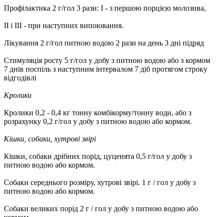
Профілактика 2 г/гол 3 рази: I - з першою порцією молозива,
II і III - при наступних випоювання.
Лікування 2 г/гол питною водою 2 рази на день 3 дні підряд
Стимуляція росту 5 г/гол у добу з питною водою або з кормом
7 днів поспіль з наступним інтервалом 7 діб протягом строку
відгодівлі
Кролики
Кролики 0,2 - 0,4 кг тонну комбікорму/тонну води, або з
розрахунку 0,2 г/гол у добу з питною водою або кормом.
Кішки, собаки, хутрові звірі
Кішки, собаки дрібних порід, цуценята 0,5 г/гол у добу з
питною водою або кормом.
Собаки середнього розміру, хутрові звірі. 1 г / гол у добу з
питною водою або кормом.
Собаки великих порід 2 г / гол у добу з питною водою або