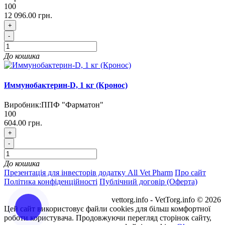
100
12 096.00 грн.
+
-
До кошика
Иммунобактерин-D, 1 кг (Кронос)
Виробник:
ППФ "Фарматон"
100
604.00 грн.
+
-
До кошика
Презентація для інвесторів додатку All Vet Pharm
Про сайт
Політика конфіденційності
Публічний договір (Оферта)
vettorg.info - VetTorg.info © 2026
Цей сайт використовує файли cookies для більш комфортної
роботи користувача. Продовжуючи перегляд сторінок сайту,