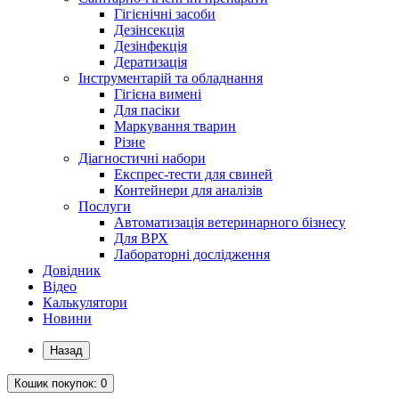
Гігієнічні засоби
Дезінсекція
Дезінфекція
Дератизація
Інструментарій та обладнання
Гігієна вимені
Для пасіки
Маркування тварин
Різне
Діагностичні набори
Експрес-тести для свиней
Контейнери для аналізів
Послуги
Автоматизація ветеринарного бізнесу
Для ВРХ
Лабораторні дослідження
Довідник
Відео
Калькулятори
Новини
Назад
Кошик
покупок
: 0