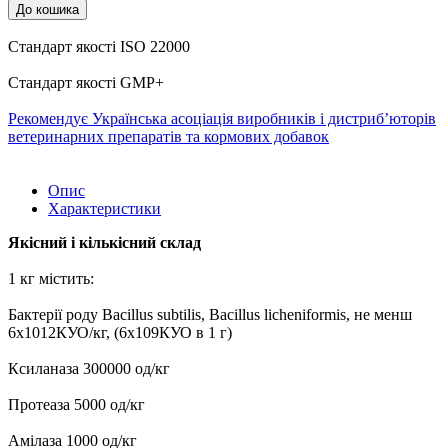
До кошика
Стандарт якості ISO 22000
Стандарт якості GMP+
Рекомендує Українська асоціація виробників і дистриб’юторів
ветеринарних препаратів та кормових добавок
Опис
Характеристики
Якісний і кількісний склад
1 кг містить:
Бактерії роду Bacillus subtilis, Bacillus licheniformis, не менш
6х1012КУО/кг, (6х109КУО в 1 г)
Ксиланаза 300000 од/кг
Протеаза 5000 од/кг
Амілаза 1000 од/кг