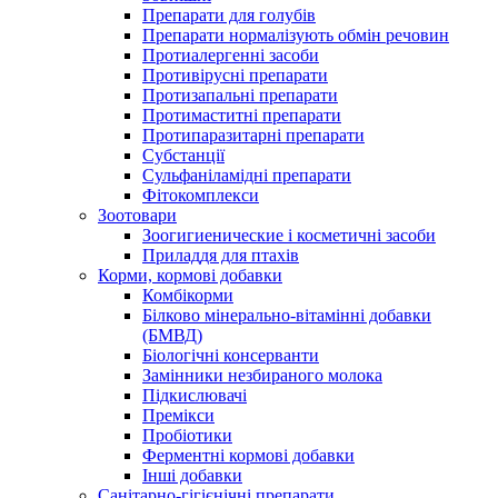
Препарати для голубів
Препарати нормалізують обмін речовин
Протиалергенні засоби
Противірусні препарати
Протизапальні препарати
Протимаститні препарати
Протипаразитарні препарати
Субстанції
Сульфаніламідні препарати
Фітокомплекси
Зоотовари
Зоогигиенические і косметичні засоби
Приладдя для птахів
Корми, кормові добавки
Комбікорми
Білково мінерально-вітамінні добавки
(БМВД)
Біологічні консерванти
Замінники незбираного молока
Підкислювачі
Премікси
Пробіотики
Ферментні кормові добавки
Інші добавки
Санітарно-гігієнічні препарати