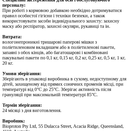
персоналу:
При роботі з кормовою добавкою необхідно дотримуватися
правил особистої гігієни і техніки безпеки, а також
використовувати засоби індивідуального захисту: захисну
маску або респіратор, захисні окуляри, рукавиці та ін.
Витрата:
вологонепроникні тришарові паперові мішки з
поліетиленовим вкладишем або в поліетиленові пакети,
запаяні з обох кінців, або багатошарові і комбіновані
пакувальні пакети по 0,1 кг, 0,15 кг, 0,2 кг, 0,25 кг, 0,5 кг, 1 кг,
20 кг.
Умови зберігання:
Зберігають в упаковці виробника в сухому, недоступному для
дітей, захищеному від прямих сонячних променів місці, при
температурі від 0°С до 25°С. Зберігає активність після
грануляції при максимальній температурі 85°С.
Термін зберігання:
24 місяці з дня виготовлення.
Виробник:
Bioproton Pty Ltd, 55 Dulacca Street, Acacia Ridge, Queensland,