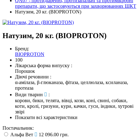
QA07 - протидіарейні, протизапальні та протимікробні
препарати, що застосовуються при захворюваннях ШКТ
Натузим, 20 кг. (BIOPROTON)
Натузим, 20 кг. (BIOPROTON)
Бренд:
BIOPROTON
100
Лікарська форма випуску
:
Порошок
Діючі речовини
:
α-амілаза, β-глюканаза, фітаза, целлюлаза, ксиланаза,
протеаза
Види тварин
:
корови, бики, телята, вівці, кози, коні, свині, собаки,
коти, кролі, гризуни, кури, качки, гуси, індики, хутрові
звірі
Показати всі характеристики
Постачальник:
Альфа Вет
12 096.00 грн.