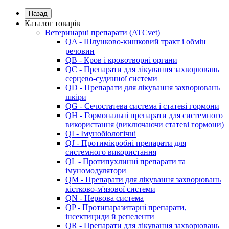
Назад
Каталог товарів
Ветеринарні препарати (ATCvet)
QA - Шлунково-кишковий тракт і обмін
речовин
QB - Кров і кровотворні органи
QC - Препарати для лікування захворювань
серцево-судинної системи
QD - Препарати для лікування захворювань
шкіри
QG - Сечостатева система і статеві гормони
QH - Гормональні препарати для системного
використання (виключаючи статеві гормони)
QI - Імунобіологічні
QJ - Протимікробні препарати для
системного використання
QL - Протипухлинні препарати та
імуномодулятори
QM - Препарати для лікування захворювань
кістково-м'язової системи
QN - Нервова система
QP - Протипаразитарні препарати,
інсектициди й репеленти
QR - Препарати для лікування захворювань