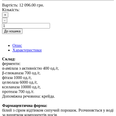
Вартість:
12 096.00 грн.
Кількість:
+
-
До кошика
Опис
Характеристики
Склад:
ферменти:
α-амілаза з активністю 400 од./г,
β-глюканаза 700 од./г,
фітаза 1000 од./г,
целюлаза 6000 од./г,
ксиланаза 10000 од./г,
протеаза 700 од./г.
Допоміжна речовина: крейда.
Фармацевтична форма:
білий з сірим відтінком сипучий порошок. Розчиняється у воді
за винятком компонентів носія.