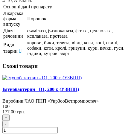
4110, Australia.
Основні дані препарату
Лікарська
форма
Порошок
випуску
Діючі
α-амілаза, β-глюканаза, фітаза, целлюлаза,
речовини
ксиланаза, протеаза
корови, бики, телята, вівці, кози, коні, свині,
Види
собаки, коти, кролі, гризуни, кури, качки, гуси,
тварин
індики, хутрові звірі
Схожі товари
Імунобактерин - D1, 200 г. (УЗВПП)
Виробник:
ЧАО ПНП «УкрЗооВетпромпостач»
100
177.00 грн.
+
-