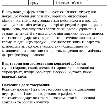
корму
фітінових зв'язків
В результаті дії ферментів знижується в'язкість хімусу, що
покращує умови для розвитку корисної мікрофлори
кішківника, при цьому знижується вміст вологи в посліді,
зменшується вміст аміаку у повітрі всередині тваринницьких
приміщень, поліпшуються зоогігієнічні умови утримання
тварин та птиці. Натузим сприяє підвищенню продуктивності
сільськогосподарських тварин і птиці, зменшенню витрат
корму на одиницю продукції, що дозволяє знизити вартість
комбікорму за рахунок використання більш дешевих
компонентів, а також знизити рівень введення неорганічних
джерел фосфору в раціони.
Вид тварин для застосування кормової добавки:
жуйні тварини, свині, домашні тварини та вихованці на
звірофермах, птиця (бройлери, несучки, курчата, качки,
індички), риба.
Показання до застосування:
Кормову добавку Натузим застосовують для підвищення
перетравності поживних речовин в раціонах
сільськогосподарських тварин, зокрема птахів, на основі
злакових та бобових культур.