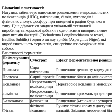
Біологічні властивості:
Натузим, забезпечує одночасне розщеплення некрохмалистих
полісахаридів (НПС), клітковини, білків, вуглеводів і
фітінових сполук фосфору при введенні в раціон будь-якого
типу. Це відбувається завдяки унікальній технології
виробництва кормової добавки з одночасним використанням
двох штамів бактерій (Trichoderma Longibrachiatum or ressei,
Bacillus Subtilis) і одного штаму грибів (Aspergillus Niger), які
виробляють шість ферментів, синергічно взаємодіючих між
собою.
Властивості ферментів:
Найменування
Субстрат
Ефект ферментативної реакції
ферменту
Сира
Целюлаза
Розщеплює целюлазу корму до 
клітковина
Протеаза
Сирий протеїн
Розщеплює білки до амінокисло
Некрохмалисті
Ксиланаза
Перетворює ксилани в моноцук
полісахариди
Некрохмалисті
а-амілаза
Розщеплює крохмаль до декстри
полісахариди
β-глюканаза
β-глюкани
Розщеплює β-глюкани з утворен
Фітінові
Руйнує фітати корму у доступні 
Фітаза
з'єднання
кальцій. Звільняє нерозчинні бі