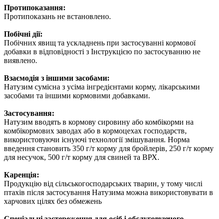
Протипоказання:
Протипоказань не встановлено.
Побічні дії:
Побічних явищ та ускладнень при застосуванні кормової
добавки в відповідності з Інструкцією по застосуванню не
виявлено.
Взаємодія з іншими засобами:
Натузим сумісна з усіма інгредієнтами корму, лікарськими
засобами та іншими кормовими добавками.
Застосування:
Натузим вводять в кормову сировину або комбікорми на
комбікормових заводах або в кормоцехах господарств,
використовуючи існуючі технології змішування. Норма
введення становить 350 г/т корму для бройлерів, 250 г/т корму
для несучок, 500 г/т корму для свиней та ВРХ.
Каренція:
Продукцію від сільськогосподарських тварин, у тому числі
птахів після застосування Натузима можна використовувати в
харчових цілях без обмежень
Спеціальні застереження для осіб і обслуговуючого