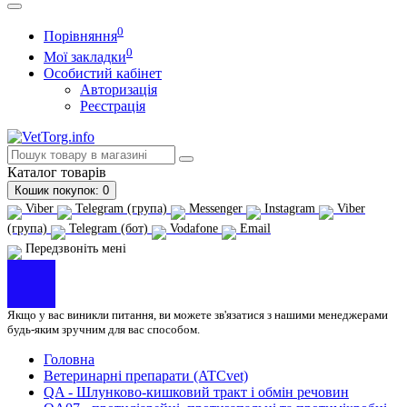
0
Порівняння
0
Мої закладки
Особистий кабінет
Авторизація
Реєстрація
Каталог
товарів
Кошик
покупок
: 0
Viber
Telegram (група)
Messenger
Instagram
Viber
(група)
Telegram (бот)
Vodafone
Email
Передзвоніть мені
Якщо у вас виникли питання, ви можете зв'язатися з нашими менеджерами
будь-яким зручним для вас способом.
Головна
Ветеринарні препарати (ATCvet)
QA - Шлунково-кишковий тракт і обмін речовин