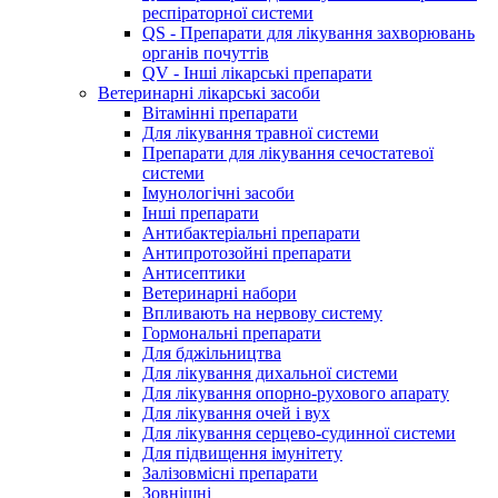
респіраторної системи
QS - Препарати для лікування захворювань
органів почуттів
QV - Інші лікарські препарати
Ветеринарні лікарські засоби
Вітамінні препарати
Для лікування травної системи
Препарати для лікування сечостатевої
системи
Імунологічні засоби
Інші препарати
Антибактеріальні препарати
Антипротозойні препарати
Антисептики
Ветеринарні набори
Впливають на нервову систему
Гормональні препарати
Для бджільництва
Для лікування дихальної системи
Для лікування опорно-рухового апарату
Для лікування очей і вух
Для лікування серцево-судинної системи
Для підвищення імунітету
Залізовмісні препарати
Зовнішні