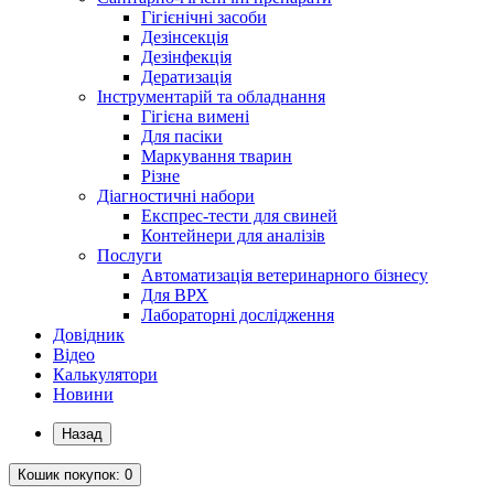
Гігієнічні засоби
Дезінсекція
Дезінфекція
Дератизація
Інструментарій та обладнання
Гігієна вимені
Для пасіки
Маркування тварин
Різне
Діагностичні набори
Експрес-тести для свиней
Контейнери для аналізів
Послуги
Автоматизація ветеринарного бізнесу
Для ВРХ
Лабораторні дослідження
Довідник
Відео
Калькулятори
Новини
Назад
Кошик
покупок
: 0