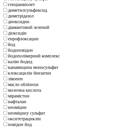
генціанвіолет
диметилсульфоксид
диметрідазол
диоксидин
діамантовий зелений
діоксидін
енрофлоксацин
йод
йодоповідон
йодополімерний комплекс
калію йодид
канамицина моносульфат
клоксацилін бензатин
лікопен
масло обліпихи
молочна кислота
мірамістин
нафталан
неоміцин
неоміцину сульфат
окситетрациклін
повідон йод