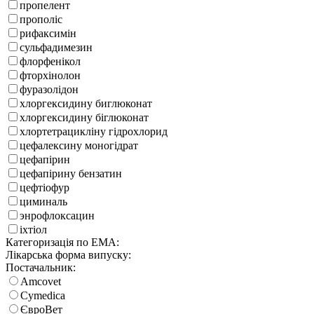
пропелент
прополіс
рифаксимін
сульфадимезин
флорфенікол
фторхінолон
фуразолідон
хлоргексидину биглюконат
хлоргексидину біглюконат
хлортетрацикліну гідрохлорид
цефалексину моногідрат
цефапірин
цефапірину бензатин
цефтіофур
циминаль
энрофлоксацин
іхтіол
Категоризація по EMA:
Лікарська форма випуску:
Постачальник:
Amcovet
Cymedica
ЄвроВет