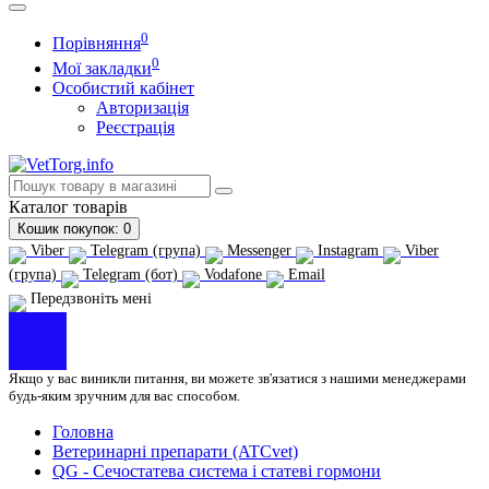
0
Порівняння
0
Мої закладки
Особистий кабінет
Авторизація
Реєстрація
Каталог
товарів
Кошик
покупок
: 0
Viber
Telegram (група)
Messenger
Instagram
Viber
(група)
Telegram (бот)
Vodafone
Email
Передзвоніть мені
Якщо у вас виникли питання, ви можете зв'язатися з нашими менеджерами
будь-яким зручним для вас способом.
Головна
Ветеринарні препарати (ATCvet)
QG - Сечостатева система і статеві гормони