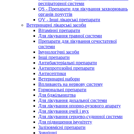
респіраторної системи
QS - Препарати для лікування захворювань
органів почуттів
QV - Інші лікарські препарати
Ветеринарні лікарські засоби
Вітамінні препарати
Для лікування травної системи
Препарати для лікування сечостатевої
системи
Імунологічні засоби
Інші препарати
Антибактеріальні препарати
Антипротозойні препарати
Антисептики
Ветеринарні набори
Впливають на нервову систему
Гормональні препарати
Для бджільництва
Для лікування дихальної системи
Для лікування опорно-рухового апарату
Для лікування очей і вух
Для лікування серцево-судинної системи
Для підвищення імунітету
Залізовмісні препарати
Зовнішні