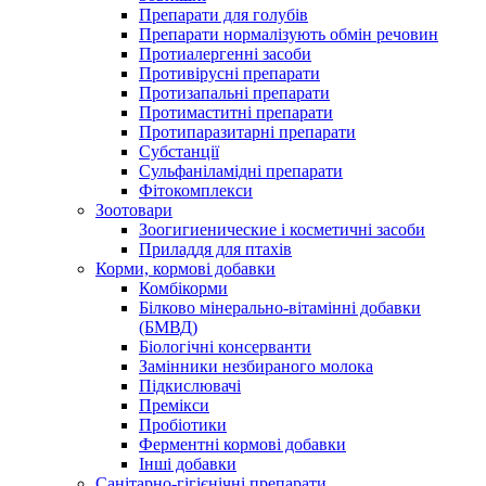
Препарати для голубів
Препарати нормалізують обмін речовин
Протиалергенні засоби
Противірусні препарати
Протизапальні препарати
Протимаститні препарати
Протипаразитарні препарати
Субстанції
Сульфаніламідні препарати
Фітокомплекси
Зоотовари
Зоогигиенические і косметичні засоби
Приладдя для птахів
Корми, кормові добавки
Комбікорми
Білково мінерально-вітамінні добавки
(БМВД)
Біологічні консерванти
Замінники незбираного молока
Підкислювачі
Премікси
Пробіотики
Ферментні кормові добавки
Інші добавки
Санітарно-гігієнічні препарати