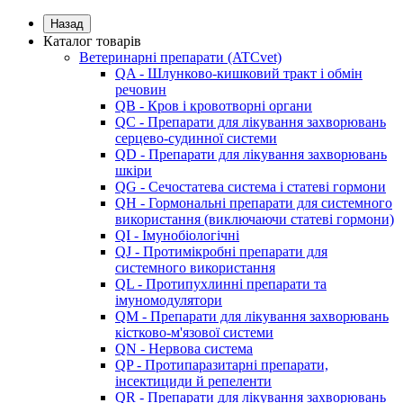
Назад
Каталог товарів
Ветеринарні препарати (ATCvet)
QA - Шлунково-кишковий тракт і обмін
речовин
QB - Кров і кровотворні органи
QC - Препарати для лікування захворювань
серцево-судинної системи
QD - Препарати для лікування захворювань
шкіри
QG - Сечостатева система і статеві гормони
QH - Гормональні препарати для системного
використання (виключаючи статеві гормони)
QI - Імунобіологічні
QJ - Протимікробні препарати для
системного використання
QL - Протипухлинні препарати та
імуномодулятори
QM - Препарати для лікування захворювань
кістково-м'язової системи
QN - Нервова система
QP - Протипаразитарні препарати,
інсектициди й репеленти
QR - Препарати для лікування захворювань