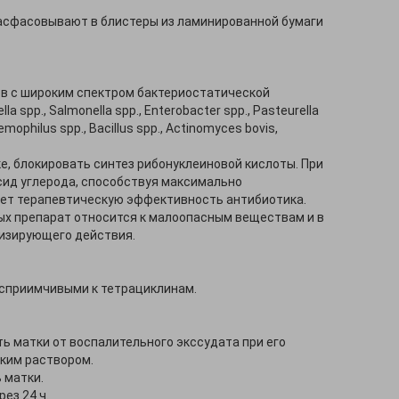
расфасовывают в блистеры из ламинированной бумаги
в с широким спектром бактериостатической
 spp., Salmonella spp., Enterobacter spp., Pasteurella
mophilus spp., Bacillus spp., Actinomyces bovis,
е, блокировать синтез рибонуклеиновой кислоты. При
сид углерода, способствуя максимально
ает терапевтическую эффективность антибиотика.
ых препарат относится к малоопасным веществам и в
лизирующего действия.
осприимчивыми к тетрациклинам.
 матки от воспалительного экссудата при его
ким раствором.
 матки.
ез 24 ч.