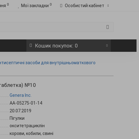
0
0
ння
Мої закладки
Особистий кабінет
Кошик
покупок
: 0
антисептичні засоби для внутрішньоматкового
 таблетка) №10
Genera Inc.
АА-05275-01-14
20.07.2019
Пігулки
окситетрациклін
корови, кобили, свині