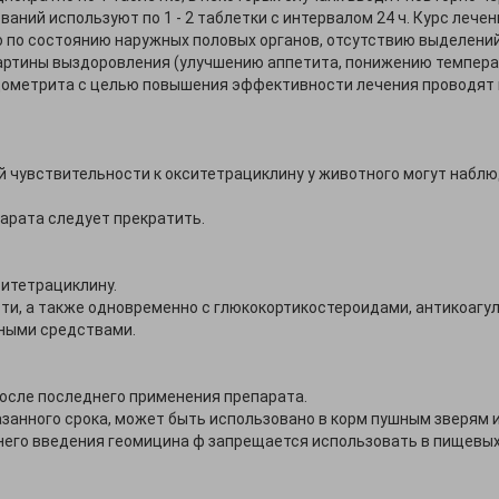
ний используют по 1 - 2 таблетки с интервалом 24 ч. Курс лечен
о по состоянию наружных половых органов, отсутствию выделени
ртины выздоровления (улучшению аппетита, понижению температу
ндометрита с целью повышения эффективности лечения проводя
 чувствительности к окситетрациклину у животного могут наблю
арата следует прекратить.
итетрациклину.
ти, а также одновременно с глюкокортикостероидами, антикоагу
ными средствами.
после последнего применения препарата.
занного срока, может быть использовано в корм пушным зверям и
днего введения геомицина ф запрещается использовать в пищевых