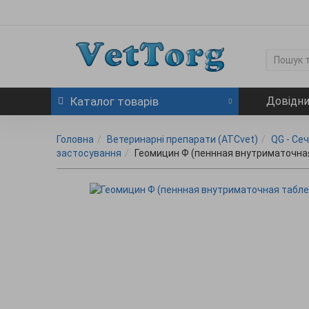
Каталог
товарів
Довідн
Головна
Ветеринарні препарати (ATCvet)
QG - Се
застосування
Геомицин Ф (пеннная внутриматочна