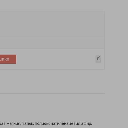
шика
рат магния, тальк, полиоксиэтиленацетил эфир,