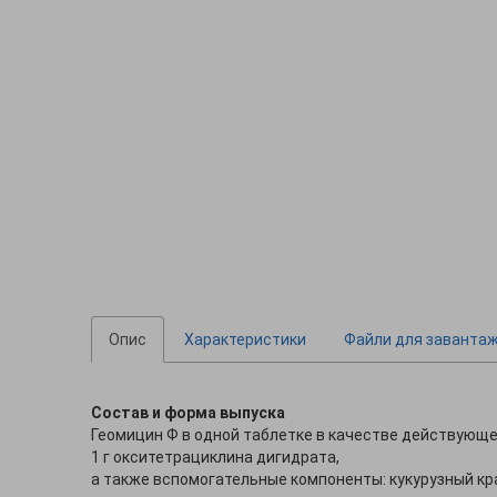
Опис
Характеристики
Файли для заванта
Состав и форма выпуска
Геомицин Ф в одной таблетке в качестве действующ
1 г окситетрациклина дигидрата,
а также вспомогательные компоненты: кукурузный кра