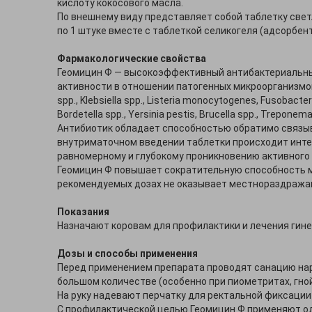
кислоту кокосового масла.
По внешнему виду представляет собой таблетку свет
по 1 штуке вместе с таблеткой селикогеля (адсорбент
Фармакологические свойства
Геомицин Ф — высокоэффективный антибактериальный
активности в отношении патогенных микроорганизмов: Str
spp., Klebsiella spp., Listeria monocytogenes, Fusobacte
Bordetella spp., Yersinia pestis, Brucella spp., Trepon
Антибиотик обладает способностью обратимо связыва
внутриматочном введении таблетки происходит инте
равномерному и глубокому проникновению активного
Геомицин Ф повышает сократительную способность м
рекомендуемых дозах не оказывает местнораздражаю
Показания
Назначают коровам для профилактики и лечения гин
Дозы и способы применения
Перед применением препарата проводят санацию нар
большом количестве (особенно при пиометритах, гн
На руку надевают перчатку для ректальной фиксации 
С профилактической целью Геомицин Ф применяют одно