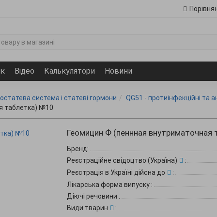
Порівня
ик
Відео
Калькулятори
Новини
чостатева система і статеві гормони
QG51 - протиінфекційні та 
я таблетка) №10
Геомицин Ф (пеннная внутриматочная
Бренд:
Реєстраційне свідоцтво (Україна)
:
Реєстрація в Україні дійсна до
:
Лікарська форма випуску
:
Діючі речовини
:
Види тварин
: