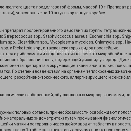
ло-желтого цвета продолговатой формы, массой 19 г. Препарат 
 влаги), упакованные по 10 штук в картонную коробку.
 препарат пролонгированного действия из группы тетрациклино
eptococcus spp., Staphylococcus aureus, Escherichia spp., Shigella
rium spp., Clostridium spp., Mycoplasma mycoides, Chlamydia spp., Hae
ema spp. и Rickettsia spp., а также некоторых видов простейших.
The content
could not be loaded.
ться с рибосомами и подавлять синтез белка в микробной клетк
нсивное образование пены, содержащий диоксид углерода. Диок
 компонента препарата в окружающие ткани, значительно повыш
атки. По степени воздействия на организм теплокровных животн
щего, резорбтивно-токсического, аллергизирующего и сенсиби
екологических заболеваний, обусловленных микроорганизмами, в
ужных половых органов, при необходимости освобождают полость
ойно-катаральных эндометритах) путем промывания физиологичес
шейки матки и осторожно через шейку вводят таблетку в полость
кратно по 1 таблетке, в некоторых случаях вводят повторно чер