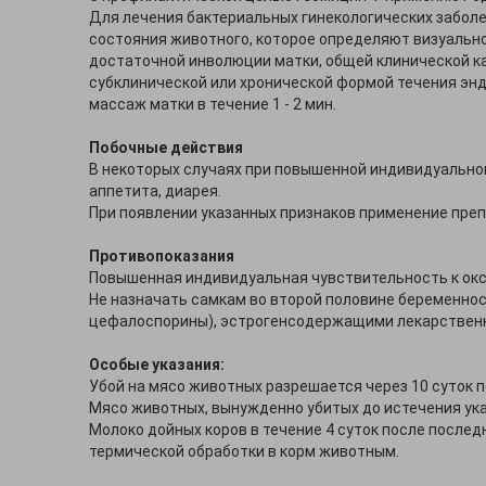
Для лечения бактериальных гинекологических заболева
состояния животного, которое определяют визуальн
достаточной инволюции матки, общей клинической ка
субклинической или хронической формой течения э
массаж матки в течение 1 - 2 мин.
Побочные действия
В некоторых случаях при повышенной индивидуальной
аппетита, диарея.
При появлении указанных признаков применение преп
Противопоказания
Повышенная индивидуальная чувствительность к окс
Не назначать самкам во второй половине беременнос
цефалоспорины), эстрогенсодержащими лекарствен
Особые указания:
Убой на мясо животных разрешается через 10 суток 
Мясо животных, вынужденно убитых до истечения ука
Молоко дойных коров в течение 4 суток после после
термической обработки в корм животным.