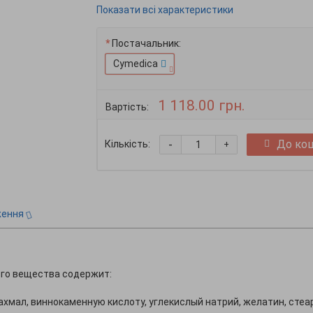
Показати всі характеристики
Постачальник:
Cymedica
1 118.00 грн.
Вартість:
-
До ко
Кількість:
+
ження
его вещества содержит:
хмал, виннокаменную кислоту, углекислый натрий, желатин, стеа