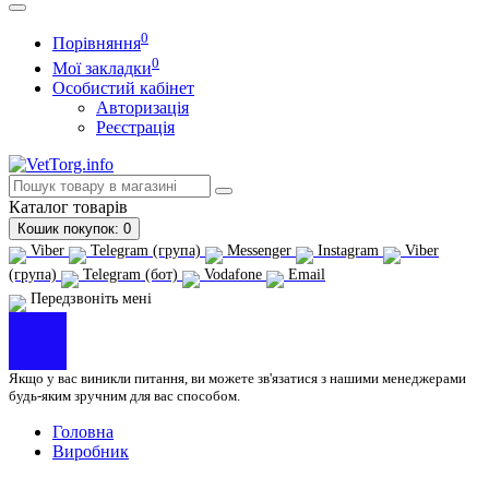
0
Порівняння
0
Мої закладки
Особистий кабінет
Авторизація
Реєстрація
Каталог
товарів
Кошик
покупок
: 0
Viber
Telegram (група)
Messenger
Instagram
Viber
(група)
Telegram (бот)
Vodafone
Email
Передзвоніть мені
Якщо у вас виникли питання, ви можете зв'язатися з нашими менеджерами
будь-яким зручним для вас способом.
Головна
Виробник