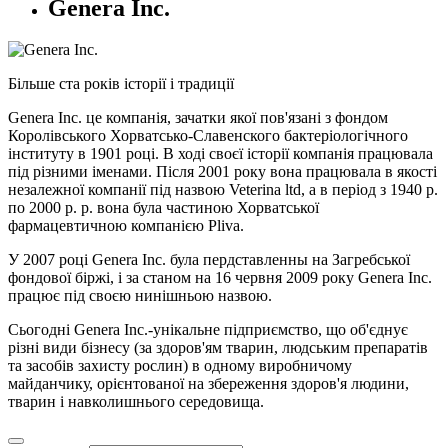
Genera Inc.
Більше ста років історії і традиції
Genera Inc. це компанія, зачатки якої пов'язані з фондом
Королівського Хорватсько-Славенского бактеріологічного
інституту в 1901 році. В ході своєї історії компанія працювала
під різними іменами. Після 2001 року вона працювала в якості
незалежної компанії під назвою Veterina ltd, а в період з 1940 р.
по 2000 р. р. вона була частиною Хорватської
фармацевтичною компанією Pliva.
У 2007 році Genera Inc. була пердставленны на Загребської
фондової біржі, і за станом на 16 червня 2009 року Genera Inc.
працює під своєю нинішньою назвою.
Сьогодні Genera Inc.-унікальне підприємство, що об'єднує
різні види бізнесу (за здоров'ям тварин, людським препаратів
та засобів захисту рослин) в одному виробничому
майданчику, орієнтованої на збереження здоров'я людини,
тварин і навколишнього середовища.