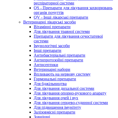
респіраторної системи
QS - Препарати для лікування захворювань
органів почуттів
QV - Інші лікарські препарати
Ветеринарні лікарські засоби
Вітамінні препарати
Для лікування травної системи
Препарати для лікування сечостатевої
системи
Імунологічні засоби
Інші препарати
Антибактеріальні препарати
Антипротозойні препарати
Антисептики
Ветеринарні набори
Впливають на нервову систему
Гормональні препарати
Для бджільництва
Для лікування дихальної системи
Для лікування опорно-рухового апарату
Для лікування очей і вух
Для лікування серцево-судинної системи
Для підвищення імунітету
Залізовмісні препарати
Зовнішні