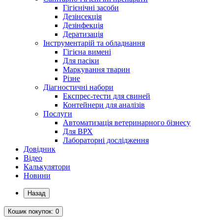
Гігієнічні засоби
Дезінсекція
Дезінфекція
Дератизація
Інструментарій та обладнання
Гігієна вимені
Для пасіки
Маркування тварин
Різне
Діагностичні набори
Експрес-тести для свиней
Контейнери для аналізів
Послуги
Автоматизація ветеринарного бізнесу
Для ВРХ
Лабораторні дослідження
Довідник
Відео
Калькулятори
Новини
Назад
Кошик
покупок
: 0