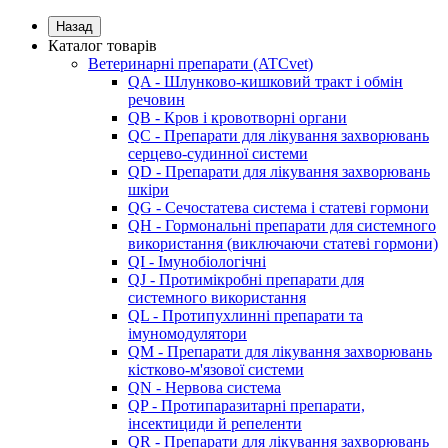
Назад
Каталог товарів
Ветеринарні препарати (ATCvet)
QA - Шлунково-кишковий тракт і обмін
речовин
QB - Кров і кровотворні органи
QC - Препарати для лікування захворювань
серцево-судинної системи
QD - Препарати для лікування захворювань
шкіри
QG - Сечостатева система і статеві гормони
QH - Гормональні препарати для системного
використання (виключаючи статеві гормони)
QI - Імунобіологічні
QJ - Протимікробні препарати для
системного використання
QL - Протипухлинні препарати та
імуномодулятори
QM - Препарати для лікування захворювань
кістково-м'язової системи
QN - Нервова система
QP - Протипаразитарні препарати,
інсектициди й репеленти
QR - Препарати для лікування захворювань