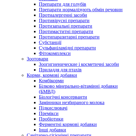
Препарати для голубів
Препарати нормалізують обмін речовин
Протиалергенні засоби
Противірусні препарати
Протизапальні препарати
Протимаститні препарати
Протипаразитарні препарати
Субстанції
Сульфаніламідні препарати
Фітокомплекси
Зоотовари
Зоогигиенические і косметичні засоби
Приладдя для птахів
Корми, кормові добавки
Комбікорми
Білково мінерально-вітамінні добавки
(БМВД)
Біологічні консерванти
Замінники незбираного молока
Підкислювачі
Премікси
Пробіотики
Ферментні кормові добавки
Інші добавки
Санітарно-гігієнічні препарати