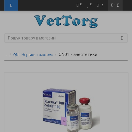
0
0
: 0
QN01 - анестетики
...
QN - Нервова система