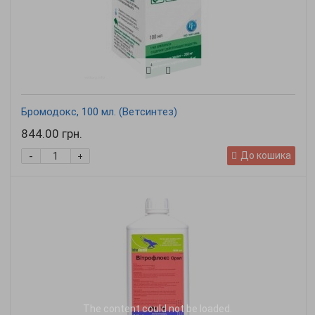
Бромодокс, 100 мл. (Ветсинтез)
844.00 грн.
-
До кошика
+
The content
could not be loaded.