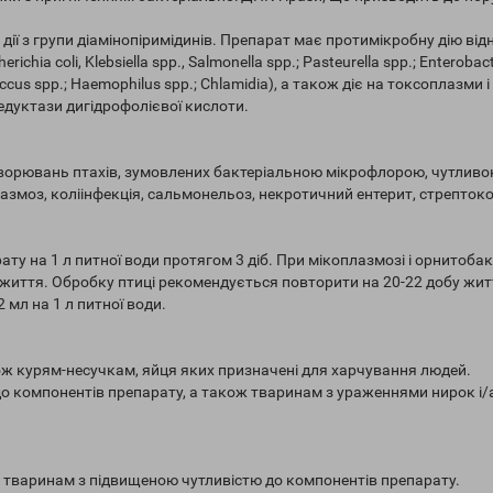
ії з групи діамінопіримідинів. Препарат має протимікробну дію від
ia coli, Klebsiella spp., Salmonella spp.; Pasteurella spp.; Enterobact
coccus spp.; Haemophilus spp.; Chlamidia), а також діє на токсоплазми і
редуктази дигідрофолієвої кислоти.
хворювань птахів, зумовлених бактеріальною мікрофлорою, чутливо
змоз, коліінфекція, сальмонельоз, некротичний ентерит, стрептокок
ту на 1 л питної води протягом 3 діб. При мікоплазмозі і орнитобакт
б життя. Обробку птиці рекомендується повторити на 20-22 добу жи
 мл на 1 л питної води.
ож курям-несучкам, яйця яких призначені для харчування людей.
о компонентів препарату, а також тваринам з ураженнями нирок і/
 тваринам з підвищеною чутливістю до компонентів препарату.