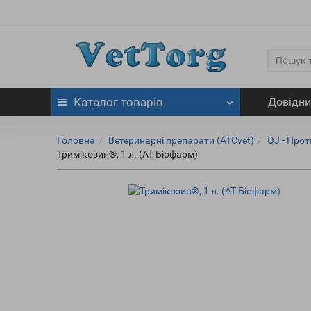
Каталог
товарів
Довідн
Головна
Ветеринарні препарати (ATCvet)
QJ - Про
Тримікозин®, 1 л. (АТ Біофарм)