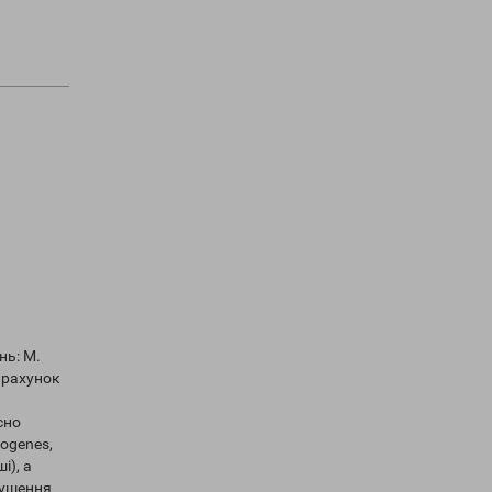
нь: M.
а рахунок
сно
togenes,
і), а
рушення