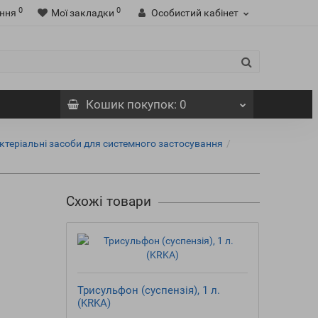
0
0
ння
Мої закладки
Особистий кабінет
Кошик
покупок
: 0
ктеріальні засоби для системного застосування
Схожі товари
Гатин
Трисульфон (суспензія), 1 л.
(KRKA)
3 78