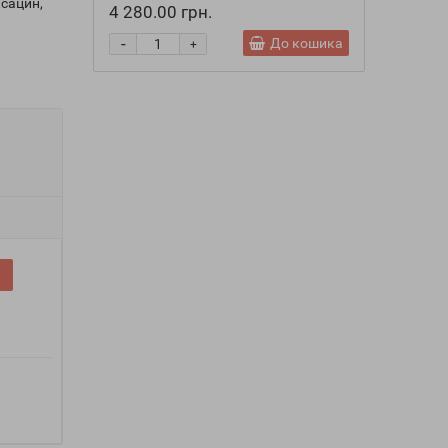
сацин,
4 280.00 грн.
-
-
До кошика
+