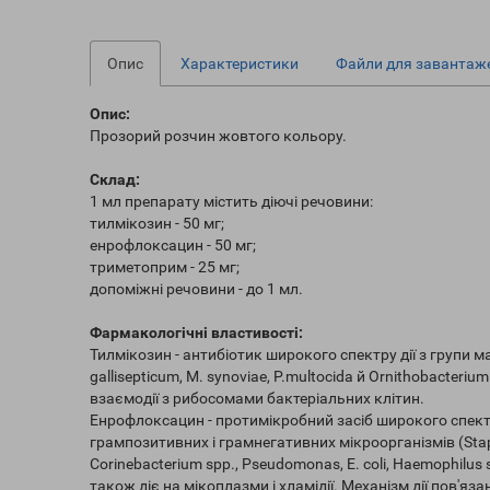
Опис
Характеристики
Файли для завантаж
Опис:
Прозорий розчин жовтого кольору.
Склад:
1 мл препарату містить діючі речовини:
тилмікозин - 50 мг;
енрофлоксацин - 50 мг;
триметоприм - 25 мг;
допоміжні речовини - до 1 мл.
Фармакологічні властивості:
Тилмікозин - антибіотик широкого спектру дії з групи 
gallisepticum, M. synoviae, P.multocida й Ornithobacteri
взаємодії з рибосомами бактеріальних клітин.
Енрофлоксацин - протимікробний засіб широкого спектр
грампозитивних і грамнегативних мікроорганізмів (Staphy
Corinebacterium spp., Pseudomonas, E. coli, Haemophilus spp
також діє на мікоплазми і хламідії. Механізм дії пов'