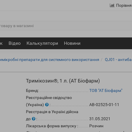
Порівня
ик
Відео
Калькулятори
Новини
тимікробні препарати для системного використання
QJ01 - антиба
Тримікозин®, 1 л. (АТ Біофарм)
Бренд:
ТОВ "АТ Біофарм"
Реєстраційне свідоцтво
(Україна)
:
АВ-02525-01-11
Реєстрація в Україні дійсна
до
:
31.05.2021
Лікарська форма випуску
:
Розчин