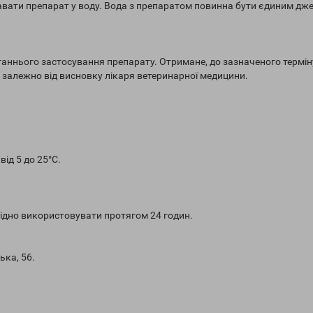
давати препарат у воду. Вода з препаратом повинна бути єдиним дж
станнього застосування препарату. Отримане, до зазначеного терміну
залежно від висновку лікаря ветеринарної медицини.
від 5 до 25°С.
хідно використовувати протягом 24 годин.
ька, 56.