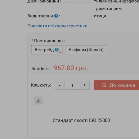
Діючі речовини
:
тилмікозин, енрофлок
триметоприм
Види тварин
:
птиця
Показати всі характеристики
Постачальник:
Веттрейд
Біофарм (Харків)
967.00 грн.
Вартість:
-
До кошика
Кількість:
+
Стандарт якості ISO 22000