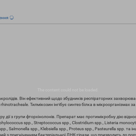
ення
The content
could not be loaded.
макролідів. Він ефективний щодо збудників респіраторних захворюва
um rhinotracheale. Тилмікозин інгібує синтез білка в мікроорганізмах з
у дії з групи фторхінолонів. Препарат має протимікробну дію відно
lococcus spp., Streptococcus spp., Clostridium spp., Listeria monocy
., Salmonella spp., Klebsiella spp., Proteus spp., Pasteurella spp. та інш
язаний з пригніченням бактеріальної ДНК-гірази, що призводить до по