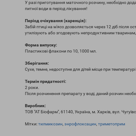
У разі приготування маточного розчину, необхідно до
питної води в період лікування!
Період очікування (каренція):
Забій птиці на м'ясо дозволяється через 12 діб після о
утилізують або згодовують непродуктивним тваринам, 
Форма випуску:
Пластикові флакони по 10, 1000 мл.
Зберігання:
Сухе, темне, недоступне для дітей місце при температурі 
Термін придатності:
2 роки.
Після розчинення препарату у воді, даний розчин необ
Виробник:
ТОВ "АТ Біофарм", 61140, Україна, м. Харків, вул. Чугуївс
Мітки:
тилмикозин
,
энрофлоксацин
,
триметоприм