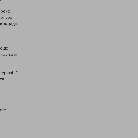
носно
er spp.,
 кокцидії.
ю до
оз та ін.
еріозі - 2
ття
або