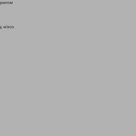
ерелом
, м'ясо