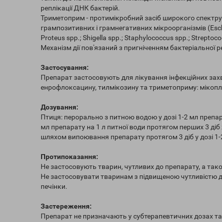
реплікації ДНК бактерій.
Триметоприм - протимікробний засіб широкого спектру д
грампозитивних і грамнегативних мікроорганізмів (Escherich
Proteus spp.; Shigella spp.; Staphylococcus spp.; Strepto
Механізм дії пов'язаний з пригніченням бактеріальної 
Застосування:
Препарат застосовують для лікування інфекційних за
енрофлоксацину, тилмікозину та триметоприму: мікопла
Дозування:
Птиця: перорально з питною водою у дозі 1-2 мл препара
мл препарату на 1 л питної води протягом перших 3 ді
шляхом випоювання препарату протягом 3 діб у дозі 1-2
Протипоказання:
Не застосовують тварин, чутливих до препарату, а так
Не застосовувати тваринам з підвищеною чутливістю д
печінки.
Застереження:
Препарат не призначають у субтерапевтичних дозах та