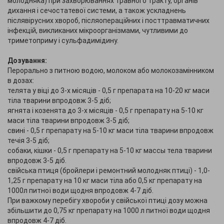
молодняка) при захворюваннях травного тракту, органів
дихання і сечостатевої системи, а також ускладнень
післявірусних хвороб, післяопераційних і посттравматичних
інфекцій, викликаних мікроорганізмами, чутливими до
триметоприму і сульфадимідину.
Дозування:
Перорально з питною водою, молоком або молокозамінником
в дозах:
телята у віці до 3-х місяців - 0,5 г препарата на 10-20 кг маси
тіла тварини впродовж 3-5 діб;
ягнята і козенята до 3-х місяців - 0,5 г препарату на 5-10 кг
маси тіла тварини впродовж 3-5 діб;
свині - 0,5 г препарату на 5-10 кг маси тіла тварини впродовж
течія 3-5 діб;
собаки, кішки - 0,5 г препарату на 5-10 кг массы тела тварини
впродовж 3-5 діб.
свійська птиця (бройлери і ремонтний молодняк птиці) - 1,0-
1,25 г препарату на 10 кг маси тіла або 0,5 кг препарату на
1000л питної води щодня впродовж 4-7 діб.
При важкому перебігу хвороби у свійської птиці дозу можна
збільшити до 0,75 кг препарату на 1000 л питної води щодня
впродовж 4-7 діб.