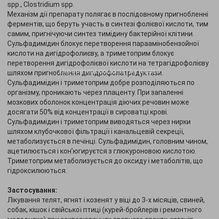
spp., Clostridium spp.
Механізм дії препарату полягає в послідовному пригнобленні
ферментів, що беруть участь в синтезі фолієвої кислоти, тим
самим, пригнічуючи синтез тимідину бактерійної клітини.
Сульфадимідин блокує перетворення параамінобензойної
кислоти на дигідрофолиєву, а триметоприм блокує
перетворення дигідрофолієвої кислоти на тетрагідрофолієву
The content
could not be loaded.
шляхом пригноблення дигідрофолатредуктази.
Сульфадимідин і триметоприм добре розподіляються по
організму, проникають через плаценту. При запаленні
мозкових оболонок концентрація діючих речовин може
досягати 50% від концентрації в сироватці крові.
Сульфадимідин і триметоприм виводяться через нирки
шляхом клубочкової фільтрації і канальцевій секреції,
метаболизується в печінці. Сульфадимідин, головним чином,
ацетилюється і кон’югируєтся з глюкуроновою кислотою.
Триметоприм метаболизується до оксиду і метаболітів, що
гідроксилюються.
Застосування:
Лікування телят, ягнят і козенят у віці до 3-х місяців, свиней,
собак, кішок і свійської птиці (курей-бройлерів і ремонтного