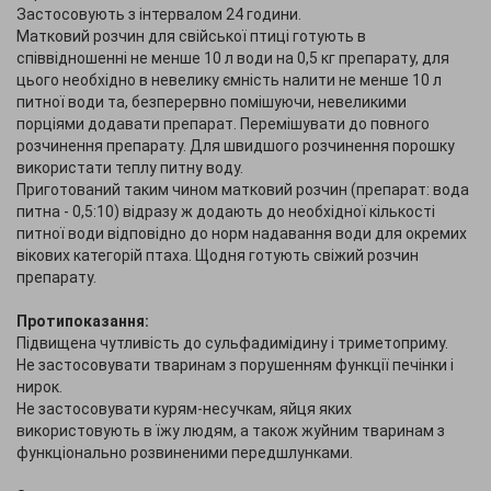
Застосовують з інтервалом 24 години.
Матковий розчин для свійської птиці готують в
співвідношенні не менше 10 л води на 0,5 кг препарату, для
цього необхідно в невелику ємність налити не менше 10 л
питної води та, безперервно помішуючи, невеликими
порціями додавати препарат. Перемішувати до повного
розчинення препарату. Для швидшого розчинення порошку
використати теплу питну воду.
Приготований таким чином матковий розчин (препарат: вода
питна - 0,5:10) відразу ж додають до необхідної кількості
питної води відповідно до норм надавання води для окремих
вікових категорій птаха. Щодня готують свіжий розчин
препарату.
Протипоказання:
Підвищена чутливість до сульфадимідину і триметоприму.
Не застосовувати тваринам з порушенням функції печінки і
нирок.
Не застосовувати курям-несучкам, яйця яких
використовують в їжу людям, а також жуйним тваринам з
функціонально розвиненими передшлунками.