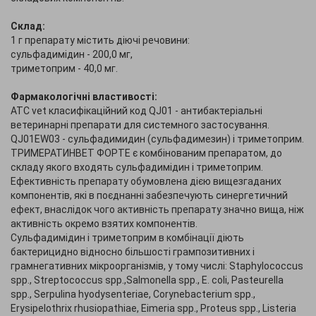
Склад:
1 г препарату містить діючі речовини:
сульфадимідин - 200,0 мг,
триметоприм - 40,0 мг.
Фармакологічні властивості:
АТС vet класифікаційний код QJ01 - антибактеріальні
ветеринарні препарати для системного застосування.
QJ01EW03 - сульфадимидин (сульфадимезин) і триметоприм.
ТРИМЕРАТИНВЕТ ФОРТЕ є комбінованим препаратом, до
складу якого входять сульфадимідин і триметоприм.
Ефективність препарату обумовлена ​​дією вищезгаданих
компонентів, які в поєднанні забезпечують синергетичний
ефект, внаслідок чого активність препарату значно вища, ніж
активність окремо взятих компонентів.
Сульфадимідин і триметоприм в комбінації діють
бактерицидно відносно більшості грампозитивних і
грамнегативних мікроорганізмів, у тому числі: Staphylococcus
spp., Streptococcus spp.,Salmonella spp., E. coli, Pasteurella
spp., Serpulina hyodysenteriae, Corynebacterium spp.,
Erysipelothrix rhusiopathiae, Eimeria spp., Proteus spp., Listeria