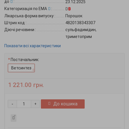
до
:
23.12.2025
Категоризація по EMA
:
D
B
Лікарська форма випуску
:
Порошок
Штрих код
:
4820138343307
Діючі речовини
:
сульфадимідин,
триметоприм
Показати всі характеристики
Постачальник:
Ветсинтез
1 221.00 грн.
-
До кошика
+