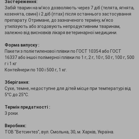
Застереження:
Забій тварин на м’ясо дозволяють через 7 діб (телята, ягнята,
козенята, свині) і 2 діб (птах) після останнього застосування
препарату. Отримане, до зазначеного терміну, м’ясо
утилізують або згодовують непродуктивним тваринам,
залежно від висновків лікаря ветеринарної медицини.
Форма випуску :
Пакети з поліетиленової плівки по ГОСТ 10354 або ГОСТ
16337 або іншої полімерної плівки по 1 г, 2 г, 10 г, 50 г, 100 г, 500
г і 1 кг
Контейнери по 100 і 500 г, 1 кг.
Зберігання:
Сухе, темне, недоступне для дітей місце при температурі від
5°С до 25°С.
Термін придатності :
3 роки.
Виробник:
ТОВ "Ветсинтез", вул. Смольна, 30, м. Харків, Україна.