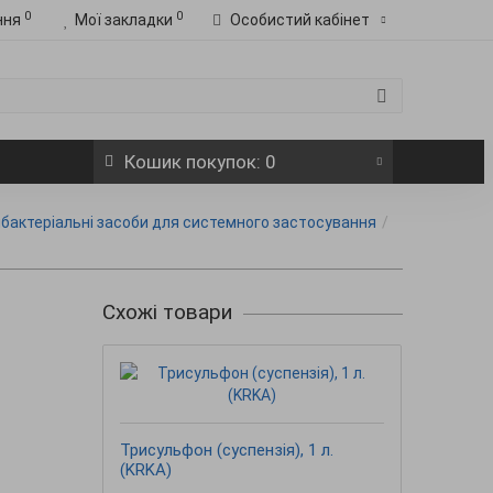
0
0
ння
Мої закладки
Особистий кабінет
Кошик
покупок
: 0
ибактеріальні засоби для системного застосування
Схожі товари
Гатин
Трисульфон (суспензія), 1 л.
(KRKA)
3 78