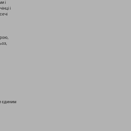
ми і
інці і
сечі
рою,
ьоз,
и єдиним