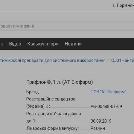
Порівня
ик
Відео
Калькулятори
Новини
отимікробні препарати для системного використання
QJ01 - ант
Трифлон®, 1 л. (АТ Біофарм)
Бренд:
ТОВ "АТ Біофарм"
Реєстраційне свідоцтво
(Україна)
:
АВ-00488-01-09
Реєстрація в Україні дійсна
до
:
30.09.2019
Лікарська форма випуску
:
Розчин