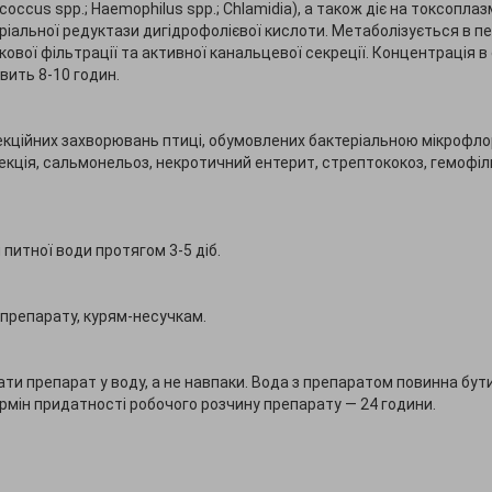
ococcus spp.; Haemophilus spp.; Chlamidia), а також діє на токсоплаз
еріальної редуктази дигідрофолієвої кислоти. Метаболізується в печ
вої фільтрації та активної канальцевої секреції. Концентрація в 
вить 8-10 годин.
кційних захворювань птиці, обумовлених бактеріальною мікрофло
кція, сальмонельоз, некротичний ентерит, стрептококоз, гемофіл
 питної води протягом 3-5 діб.
препарату, курям-несучкам.
ти препарат у воду, а не навпаки. Вода з препаратом повинна бут
рмін придатності робочого розчину препарату — 24 години.