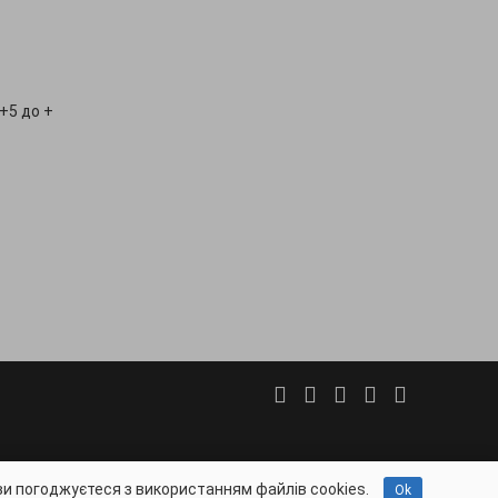
+5 до +
vettorg.info - VetTorg.info © 2026
ви погоджуєтеся з використанням файлів cookies.
Ok