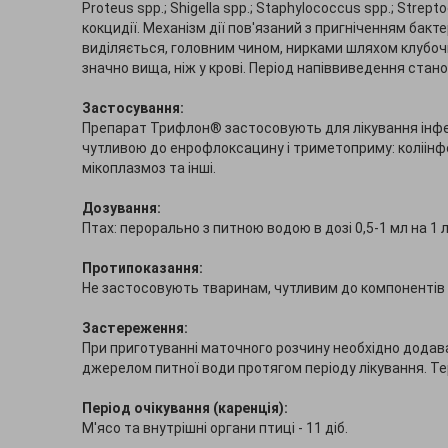
Proteus spp.; Shigella spp.; Staphylococcus spp.; Strept
кокцидії. Механізм дії пов'язаний з пригніченням бакт
виділяється, головним чином, нирками шляхом клубочко
значно вища, ніж у крові. Період напіввиведення стано
Застосування:
Препарат Трифлон® застосовують для лікування інфе
чутливою до енрофлоксацину і триметоприму: коліінфе
мікоплазмоз та інші.
Дозування:
Птах: перорально з питною водою в дозі 0,5-1 мл на 1 л
Протипоказання:
Не застосовують тваринам, чутливим до компонентів 
Застереження:
При приготуванні маточного розчину необхідно додава
джерелом питної води протягом періоду лікування. Те
Період очікування (каренція):
М'ясо та внутрішні органи птиці - 11 діб.