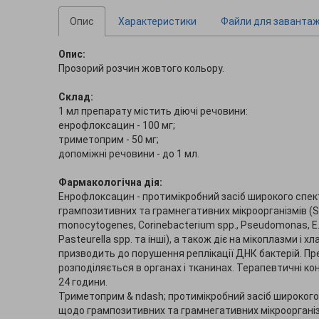
Опис
Характеристики
Файли для заванта
Опис:
Прозорий розчин жовтого кольору.
Склад:
1 мл препарату містить діючі речовини:
енрофлоксацин - 100 мг;
триметоприм - 50 мг;
допоміжні речовини - до 1 мл.
Фармакологічна дія:
Енрофлоксацин - протимікробний засіб широкого спект
грампозитивних та грамнегативних мікроорганізмів (Stap
monocytogenes, Corinebacterium spp., Pseudomonas, E. col
Pasteurella spp. та інші), а також діє на мікоплазми і 
призводить до порушення реплікації ДНК бактерій. Пр
розподіляється в органах і тканинах. Терапевтичні ко
24 години.
Триметоприм & ndash; протимікробний засіб широкого с
щодо грампозитивних та грамнегативних мікроорганізмів (E