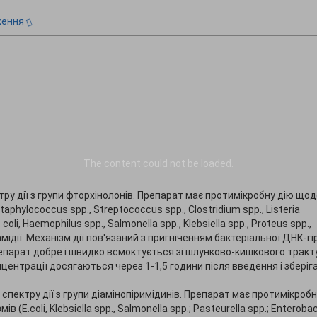
ження
The content
could not be loaded.
ру дії з групи фторхінолонів. Препарат має протимікробну дію що
hylococcus spp., Streptococcus spp., Clostridium spp., Listeria
i, Haemophilus spp., Salmonella spp., Klebsiella spp., Proteus spp.,
хламідії. Механізм дії пов'язаний з пригніченням бактеріальної ДНК-гі
епарат добре і швидко всмоктується зі шлунково-кишкового тракту
нцентрації досягаються через 1-1,5 години після введення і збері
пектру дії з групи діамінопіримідинів. Препарат має протимікробн
.coli, Klebsiella spp., Salmonella spp.; Pasteurella spp.; Enterobac