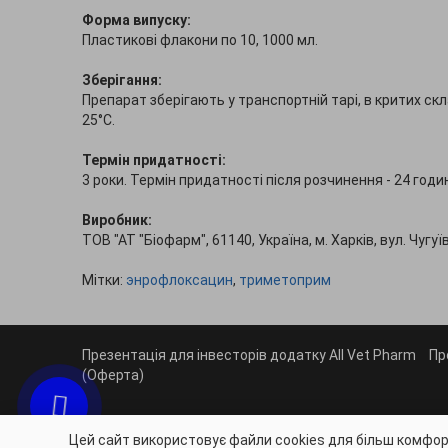
Форма випуску:
Пластикові флакони по 10, 1000 мл.
Зберігання:
Препарат зберігають у транспортній тарі, в критих скл
25°С.
Термін придатності:
3 роки. Термін придатності після розчинення - 24 годи
Виробник:
ТОВ "АТ "Біофарм", 61140, Україна, м. Харків, вул. Чугуї
Мітки:
энрофлоксацин
,
триметоприм
Презентація для інвесторів додатку All Vet Pharm
Пр
(Оферта)
Цей сайт використовує файли cookies для більш комфор