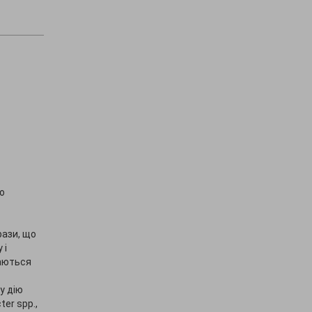
до
рази, що
 і
гаються
у дію
ter spp.,