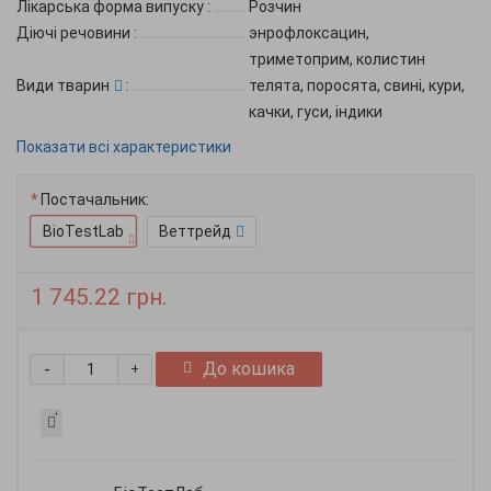
Лікарська форма випуску
:
Розчин
Діючі речовини
:
энрофлоксацин,
триметоприм, колистин
Види тварин
:
телята, поросята, свині, кури,
качки, гуси, індики
Показати всі характеристики
Постачальник:
BioTestLab
Веттрейд
1 745.22 грн.
-
До кошика
+