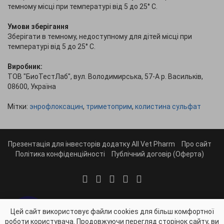
темному місці при температурі від 5 до 25° С.
Умови зберігання
Зберігати в темному, недоступному для дітей місці при
температурі від 5 до 25° С.
Виробник:
ТОВ "БиоТестЛаб", вул. Володимирська, 57-А р. Васильків,
08600, Україна
Мітки:
энрофлоксацин
,
триметоприм
,
колистина сульфат
Презентація для інвесторів додатку All Vet Pharm
Про сайт
Політика конфіденційності
Публічний договір (Оферта)
Цей сайт використовує файли cookies для більш комфортної
роботи користувача. Продовжуючи перегляд сторінок сайту, ви