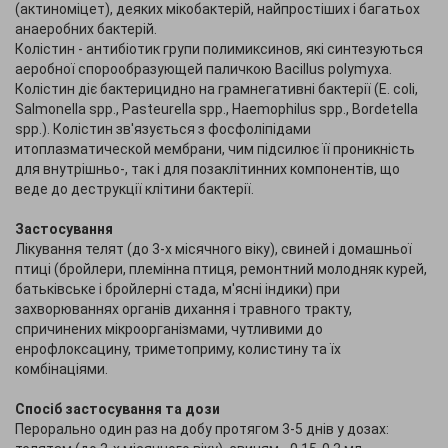
(актиноміцет), деяких мікобактерій, найпростіших і багатьох
анаеробних бактерій.
Колістин - антибіотик групи полимиксинов, які синтезуються
аеробної спорообразующей паличкою Bacillus polymyxa.
Колістин діє бактерицидно на грамнегативні бактерії (E. coli,
Salmonella spp., Pasteurella spp., Haemophilus spp., Bordetella
spp.). Колістин зв'язується з фосфоліпідами
итоплазматической мембрани, чим підсилює її проникність
для внутрішньо-, так і для позаклітинних компонентів, що
веде до деструкції клітини бактерії.
Застосування
Лікування телят (до 3-х місячного віку), свиней і домашньої
птиці (бройлери, племінна птиця, ремонтний молодняк курей,
батьківське і бройлерні стада, м'ясні індики) при
захворюваннях органів дихання і травного тракту,
спричинених мікроорганізмами, чутливими до
енрофлоксацину, триметоприму, колистину та їх
комбінаціями.
Спосіб застосування та дози
Перорально один раз на добу протягом 3-5 днів у дозах: