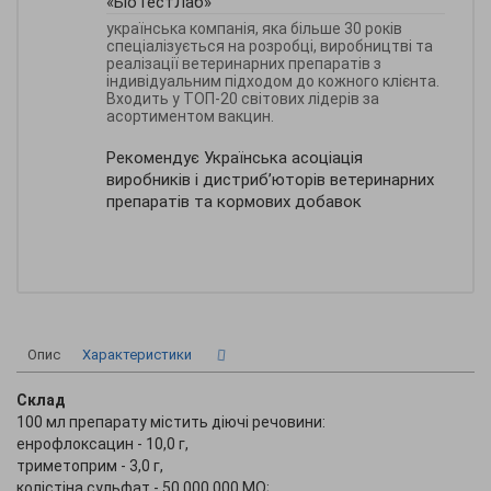
«БіоТестЛаб»
українська компанія, яка більше 30 років
спеціалізується на розробці, виробництві та
реалізації ветеринарних препаратів з
індивідуальним підходом до кожного клієнта.
Входить у ТОП-20 світових лідерів за
асортиментом вакцин.
Рекомендує Українська асоціація
виробників і дистриб’юторів ветеринарних
препаратів та кормових добавок
Опис
Характеристики
Склад
100 мл препарату містить діючі речовини:
енрофлоксацин - 10,0 г,
триметоприм - 3,0 г,
колістіна сульфат - 50 000 000 МО;