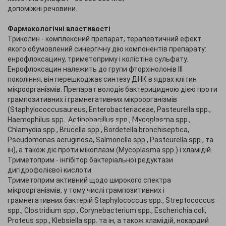
допоміжні речовини.
Фармакологічні властивості
Триколин - комплексний препарат, терапевтичний ефект
якого обумовлений синергічну дію компонентів препарату:
енрофлоксацину, триметоприму і колістіна сульфату.
Енрофлоксацин належить до групи фторхінолонів ІІІ
покоління, він перешкоджає синтезу ДНК в ядрах клітин
мікроорганізмів. Препарат володіє бактерицидною дією проти
грампозитивних і грамнегативних мікроорганізмів
(Staphylococcusaureus, Enterobacteriaceae, Pasteurella spp.,
Haemophilus spp., Actinobacillus spp., Mycoplasma spp.,
The content
could not be loaded.
Chlamydia spp., Brucella spp., Bordetella bronchisеptica,
Pseudomonas aeruginosa, Salmonella spp., Pasteurella spp., та
ін), а також діє проти мікоплазм (Mycoplasma spp.) і хламідій.
Триметоприм - інгібітор бактеріальної редуктази
дигідрофолієвої кислоти.
Триметоприм активний щодо широкого спектра
мікроорганізмів, у тому числі грампозитивних і
грамнегативних бактерій Staphylococcus spp., Streptococcus
spp., Clostridium spp., Corynebacterium spp., Escherichia coli,
Proteus spp., Klebsiella spp. та ін, а також хламідій, нокардий