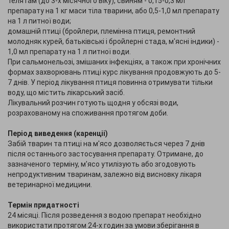
телятам (до 3-х місячного віку), свиням - 0,15-0,3 мл
препарату на 1 кг маси тіла тварини, або 0,5-1,0 мл препарату
на 1 л питної води;
домашній птиці (бройлери, племінна птиця, ремонтний
молодняк курей, батьківські і бройлерні стада, м'ясні індики) -
1,0 мл препарату на 1 л питної води.
При сальмонельозі, змішаних інфекціях, а також при хронічних
формах захворювань птиці курс лікування продовжують до 5-
7 днів. У період лікування птиця повинна отримувати тільки
воду, що містить лікарський засіб.
Лікувальний розчин готують щодня у обсязі води,
розрахованому на споживання протягом доби.
Період виведення (каренціі)
Забій тварин та птиці на м'ясо дозволяється через 7 днів
після останнього застосування препарату. Отримане, до
зазначеного терміну, м'ясо утилізують або згодовують
непродуктивним тваринам, залежно від висновку лікаря
ветеринарної медицини.
Термін придатності
24 місяці. Після розведення з водою препарат необхідно
використати протягом 24-х годин за умови зберігання в