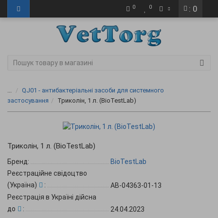
0
0
: 0
...
QJ01 - антибактеріальні засоби для системного
застосування
Триколін, 1 л. (BioTestLab)
Триколін, 1 л. (BioTestLab)
Бренд:
BioTestLab
Реєстраційне свідоцтво
(Україна)
:
АВ-04363-01-13
Реєстрація в Україні дійсна
до
:
24.04.2023