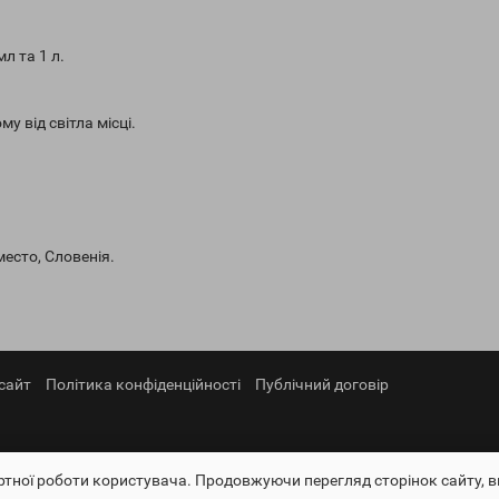
л та 1 л.
у від світла місці.
место, Словенія.
сайт
Політика конфіденційності
Публічний договір
тної роботи користувача. Продовжуючи перегляд сторінок сайту, в