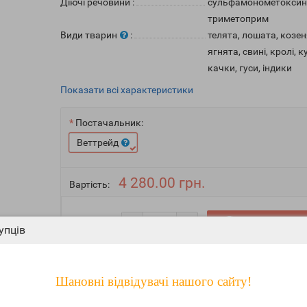
Діючі речовини
:
сульфамонометоксин 
триметоприм
Види тварин
:
телята, лошата, козен
ягнята, свині, кролі, к
качки, гуси, індики
Показати всі характеристики
Постачальник:
Веттрейд
4 280.00 грн.
Вартість:
-
До кошика
Кількість:
+
упців
Шановні відвідувачі нашого сайту!