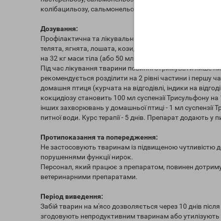
колібацильозу, сальмонельозу тощо.
Дозування:
Профілактична та лікувальна добова доза:
телята, ягнята, лошата, кози, свині - від 15 до 30 мг ак
на 32 кг маси тіла (або 50 мл на 100 л питної води). П
Під час лікування тварини повинні отримувати лише пи
рекомендується розділити на 2 рівні частини і першу час
домашня птиця (курчата на відгодівлі, індики на відгодів
кокцидіозу становить 100 мл суспензії Трисульфону на 
інших захворювань у домашньої птиці - 1 мл суспензії Тр
питної води. Курс терапії - 5 днів. Препарат додають у п
Протипоказання та попередження:
Не застосовують тваринам із підвищеною чутливістю 
порушеннями функції нирок.
Персонал, який працює з препаратом, повинен дотримув
ветеринарними препаратами.
Період виведення:
Забій тварин на м'ясо дозволяється через 10 днів післ
згодовують непродуктивним тваринам або утилізують (