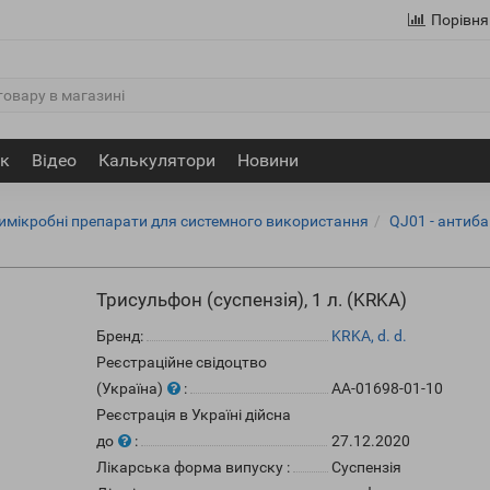
Порівня
ик
Відео
Калькулятори
Новини
тимікробні препарати для системного використання
QJ01 - антиба
Трисульфон (суспензія), 1 л. (KRKA)
Бренд:
KRKA, d. d.
Реєстраційне свідоцтво
(Україна)
:
АА-01698-01-10
Реєстрація в Україні дійсна
до
:
27.12.2020
Лікарська форма випуску
:
Суспензія