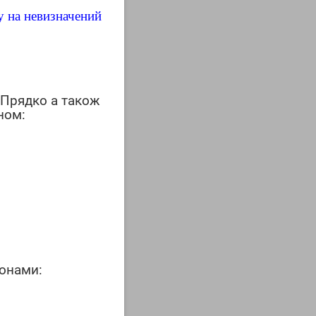
у на невизначений
 якості
 Прядко а також
ном:
 spp.,
метаболізм
рицидну
 вірусних
у.
фонами:
тицемії,
кокозу,