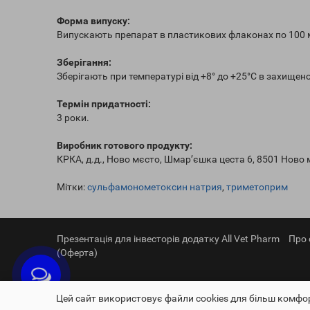
Форма випуску:
Випускають препарат в пластикових флаконах по 100 м
Зберігання:
Зберігають при температурі від +8° до +25°С в захищеном
Термін придатності:
3 роки.
Виробник готового продукту:
КРКА, д.д., Ново мєсто, Шмар’єшка цеста 6, 8501 Ново 
Мітки:
сульфамонометоксин натрия
,
триметоприм
Презентація для інвесторів додатку All Vet Pharm
Про 
(Оферта)
Цей сайт використовує файли cookies для більш комфор