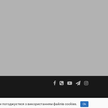
vettorg.info - VetTorg.info © 2026
и погоджуєтеся з використанням файлів cookies.
Ok