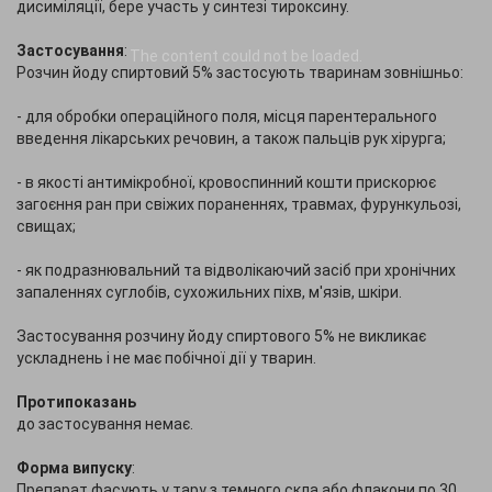
дисиміляції, бере участь у синтезі тироксину.
Застосування
:
The content
could not be loaded.
Розчин йоду спиртовий 5% застосують тваринам зовнішньо:
- для обробки операційного поля, місця парентерального
введення лікарських речовин, а також пальців рук хірурга;
- в якості антимікробної, кровоспинний кошти прискорює
загоєння ран при свіжих пораненнях, травмах, фурункульозі,
свищах;
- як подразнювальний та відволікаючий засіб при хронічних
запаленнях суглобів, сухожильних піхв, м'язів, шкіри.
Застосування розчину йоду спиртового 5% не викликає
ускладнень і не має побічної дії у тварин.
Протипоказань
до застосування немає.
Форма випуску
:
Препарат фасують у тару з темного скла або флакони по 30,