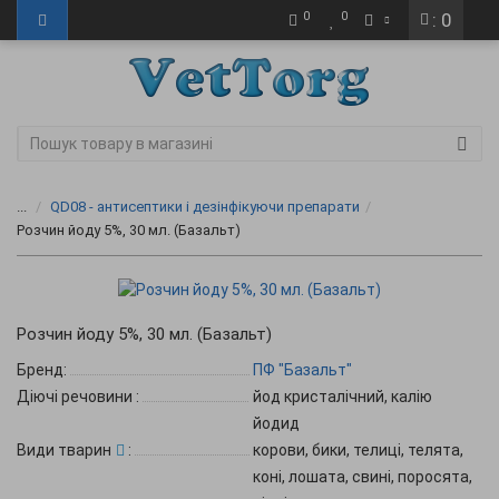
0
0
: 0
...
QD08 - антисептики і дезінфікуючи препарати
Розчин йоду 5%, 30 мл. (Базальт)
Розчин йоду 5%, 30 мл. (Базальт)
Бренд:
ПФ "Базальт"
Діючі речовини
:
йод кристалічний, калію
йодид
Види тварин
:
корови, бики, телиці, телята,
коні, лошата, свині, поросята,