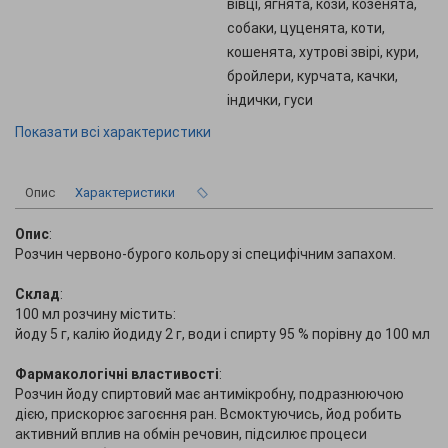
вівці, ягнята, кози, козенята,
собаки, цуценята, коти,
кошенята, хутрові звірі, кури,
бройлери, курчата, качки,
індички, гуси
Показати всі характеристики
Опис
Характеристики
Опис
:
Розчин червоно-бурого кольору зі специфічним запахом.
Склад
:
100 мл розчину містить:
йоду 5 г, калію йодиду 2 г, води і спирту 95 % порівну до 100 мл
Фармакологічні властивості
:
Розчин йоду спиртовий має антимікробну, подразнюючою
дією, прискорює загоєння ран. Всмоктуючись, йод робить
активний вплив на обмін речовин, підсилює процеси