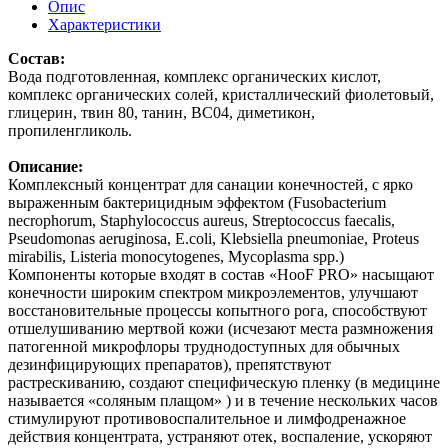
Опис
Характеристики
Состав:
Вода подготовленная, комплекс органических кислот,
комплекс органических солей, кристаллический фиолетовый,
глицерин, твин 80, танин, ВС04, диметикон,
пропиленгликоль.
Описание:
Комплексный концентрат для санации конечностей, с ярко
выраженным бактерицидным эффектом (Fusobacterium
necrophorum, Staphylococcus aureus, Streptococcus faecalis,
Pseudomonas aeruginosa, E.coli, Klebsiella pneumoniae, Proteus
mirabilis, Listeria monocytogenes, Mycoplasma spp.)
Компоненты которые входят в состав «HooF PRO» насыщают
конечности широким спектром микроэлементов, улучшают
восстановительные процессы копытного рога, способствуют
отшелушиванию мертвой кожи (исчезают места размножения
патогенной микрофлоры труднодоступных для обычных
дезинфицирующих препаратов), препятствуют
растрескиванию, создают специфическую пленку (в медицине
называется «соляным плащом» ) и в течение нескольких часов
стимулируют противовоспалительное и лимфодренажное
действия концентрата, устраняют отек, воспаление, ускоряют