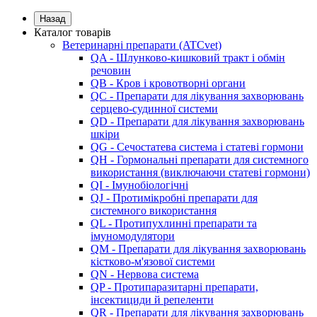
Назад
Каталог товарів
Ветеринарні препарати (ATCvet)
QA - Шлунково-кишковий тракт і обмін
речовин
QB - Кров і кровотворні органи
QC - Препарати для лікування захворювань
серцево-судинної системи
QD - Препарати для лікування захворювань
шкіри
QG - Сечостатева система і статеві гормони
QH - Гормональні препарати для системного
використання (виключаючи статеві гормони)
QI - Імунобіологічні
QJ - Протимікробні препарати для
системного використання
QL - Протипухлинні препарати та
імуномодулятори
QM - Препарати для лікування захворювань
кістково-м'язової системи
QN - Нервова система
QP - Протипаразитарні препарати,
інсектициди й репеленти
QR - Препарати для лікування захворювань