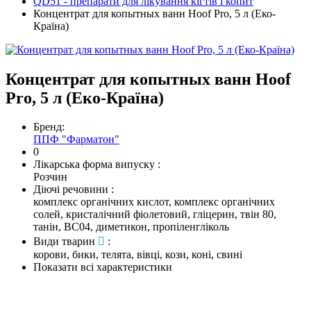
QD51 - препарати для лікування кігтів і копит
Концентрат для копытных ванн Hoof Pro, 5 л (Еко-
Країна)
Концентрат для копытных ванн Hoof
Pro, 5 л (Еко-Країна)
Бренд:
ППФ "Фарматон"
0
Лікарська форма випуску
:
Розчин
Діючі речовини
:
комплекс органічних кислот, комплекс органічних
солей, кристалічний фіолетовий, гліцерин, твін 80,
танін, ВС04, диметикон, пропіленгліколь
Види тварин
:
корови, бики, телята, вівці, кози, коні, свині
Показати всі характеристики