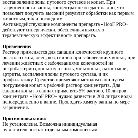
востановление зоны путового суставов и копыт. При
загрязненности ванны, концентрат не оседает на дно, что
позволяет получить высокий результат обработки как первым
животным, так и последним.
Активнодействующие компоненты препарата «HooF PRO»
действуют синергически, обеспечивая высокую
терапевтическую эффективность препарата.
Применение:
Раствор применяется для санации конечностей крупного
рогатого скота, овец, коз, свиней при заболеваниях копыт; при
лечении животных с заболеваниями конечностей на
некробактериоз, копытную гниль, язвы копыт, натоптыши,
артриты, воспаления зоны путового сустава, и их
профилактику. Средство применяют методом ванн путем
погружения копыт в рабочий раствор концентрата. Для
санации копыт в ваннах применять 5% раствор, 10 литров
концентрата «HooF PRO» нужно развести в 200 литрах воды
непосредственно в ванне. Проводить замену ванны по мере
загрязнения.
Противопоказания:
Не установлены. Возможна индивидуальная
чувствительность к отдельным компонентам.