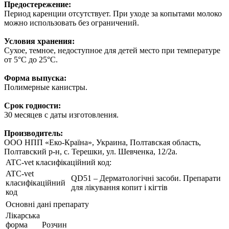
Предостережение:
Период каренции отсутствует. При уходе за копытами молоко
можно использовать без ограничений.
Условия хранения:
Сухое, темное, недоступное для детей место при температуре
от 5°С до 25°С.
Форма выпуска:
Полимерные канистры.
Срок годности:
30 месяцев с даты изготовления.
Производитель:
ООО НПП «Еко-Країна», Украина, Полтавская область,
Полтавский р-н, с. Терешки, ул. Шевченка, 12/2а.
ATC-vet класифікаційний код:
ATC-vet
QD51 – Дерматологічні засоби. Препарати
класифікаційний
для лікування копит і кігтів
код
Основні дані препарату
Лікарська
форма
Розчин