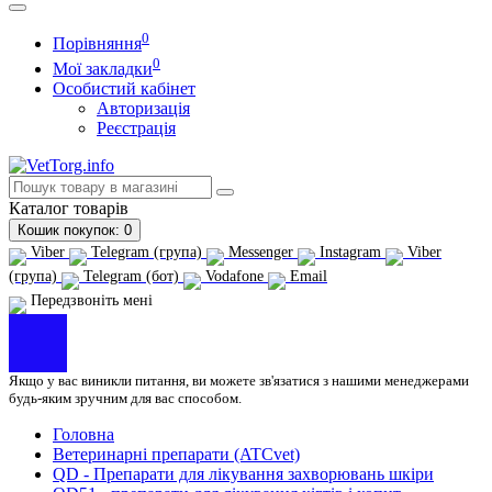
0
Порівняння
0
Мої закладки
Особистий кабінет
Авторизація
Реєстрація
Каталог
товарів
Кошик
покупок
: 0
Viber
Telegram (група)
Messenger
Instagram
Viber
(група)
Telegram (бот)
Vodafone
Email
Передзвоніть мені
Якщо у вас виникли питання, ви можете зв'язатися з нашими менеджерами
будь-яким зручним для вас способом.
Головна
Ветеринарні препарати (ATCvet)
QD - Препарати для лікування захворювань шкіри