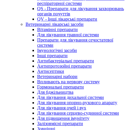
респіраторної системи
QS - Препарати для лікування захворювань
органів почуттів
QV - Інші лікарські препарати
Ветеринарні лікарські засоби
Вітамінні препарати
Для лікування травної системи
Препарати для лікування сечостатевої
системи
Імунологічні засоби
Інші препарати
Антибактеріальні препарати
Антипротозойні препарати
Антисептики
Ветеринарні набори
Впливають на нервову систему
Гормональні препарати
Для бджільництва
Для лікування дихальної системи
Для лікування опорно-рухового апарату
Для лікування очей і вух
Для лікування серцево-судинної системи
Для підвищення імунітету
Залізовмісні препарати
Зовнішні