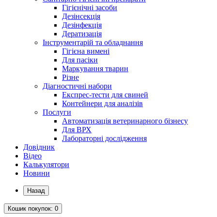
Гігієнічні засоби
Дезінсекція
Дезінфекція
Дератизація
Інструментарій та обладнання
Гігієна вимені
Для пасіки
Маркування тварин
Різне
Діагностичні набори
Експрес-тести для свиней
Контейнери для аналізів
Послуги
Автоматизація ветеринарного бізнесу
Для ВРХ
Лабораторні дослідження
Довідник
Відео
Калькулятори
Новини
Назад
Кошик
покупок
: 0