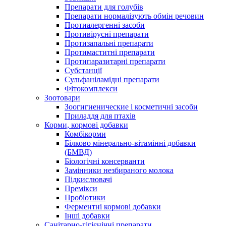
Препарати для голубів
Препарати нормалізують обмін речовин
Протиалергенні засоби
Противірусні препарати
Протизапальні препарати
Протимаститні препарати
Протипаразитарні препарати
Субстанції
Сульфаніламідні препарати
Фітокомплекси
Зоотовари
Зоогигиенические і косметичні засоби
Приладдя для птахів
Корми, кормові добавки
Комбікорми
Білково мінерально-вітамінні добавки
(БМВД)
Біологічні консерванти
Замінники незбираного молока
Підкислювачі
Премікси
Пробіотики
Ферментні кормові добавки
Інші добавки
Санітарно-гігієнічні препарати