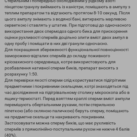
Стерильним і попередньо охолодженим у рідкому азоті
пінцетом гранулу виймають із каністри, поміщають в ампулу з
теплим препаратом та відтаюють протягом 8-10 секунд. Після
цього ампулу знімають з водяної бані, витирають марлевою
серветкою і ставлять у штатив. При підготовці до одночасного
використання двох спермодоз одного бика для прискорення
оцінки рухливості сперміїв доцільно злити вміст двох ампул в
одну пробу і поміщати в них дві гранули одночасно.
Для покращення збереженості функціональної повноцінності
заморожено-відталих сперміїв до складу поживного
кріозахисного середовища, котре використовують для
розбавлення нативної сперми биків, препарат вносять з
розрахунку 1:50.
Для перевірки якості сперми слід користуватися підігрітими
предметними і покривними скельцями, котрі знаходяться під
час дослідження на підігрівальному столику мікроскопа або в
ящику-термостаті. Перед взяттям краплі сперми вміст ампули
перемішують обертальними рухами, потім стерильною
піпеткою (або скляною паличкою) беруть сперму, поміщають
на предметне скельце та накривають покривним.
Застосовувати можна сперму биків, що має рухливість
сперміїв з прямолінійно-поступальним рухом не нижче 4 балів
(40%).