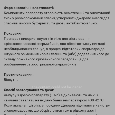
Фармакологічні властивості:
Компоненти препарату створюють осмотичний та онкотичний
тиск у розморожуваній спермі, утворюють джерело енергії для
сперміїв, високу буферність та діють антибактеріально.
Показання:
Препарат використовують іn vitro для відтаювання
кріоконсервованої сперми биків, яка зберігається у вигляді
необлицьованих гранул, в процесі підготовки спермодоз до
штучного осіменіння корів і телиць та (або) додавання його до
складу поживного кріозахисного середовища для
розбавлення свіжоотриманої сперми биків.
Протипоказання:
Відсутні.
The content
could not be loaded.
Спосіб застосування та дози:
Ампулу з дозою препарату (1 мл) відкривають та на 2-3
хвилини ставлять на водяну баню температурою +38-42 °С.
Коли ампула підігріта, з посудини Дьюара піднімають каністру
зі спермодозами, що зберігаються там в рідкому азоті.