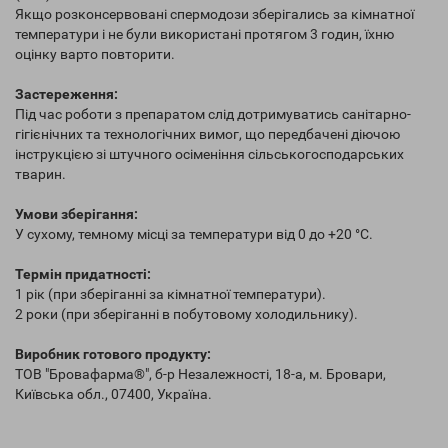
Якщо розконсервовані спермодози зберігались за кімнатної
температури і не були використані протягом 3 годин, їхню
оцінку варто повторити.
Застереження:
Під час роботи з препаратом слід дотримуватись санітарно-
гігієнічних та технологічних вимог, що передбачені діючою
інструкцією зі штучного осіменіння сільськогосподарських
тварин.
Умови зберігання:
У сухому, темному місці за температури від 0 до +20 °С.
Термін придатності:
1 рік (при зберіганні за кімнатної температури).
2 роки (при зберіганні в побутовому холодильнику).
Виробник готового продукту:
ТОВ "Бровафарма®", б-р Незалежності, 18-а, м. Бровари,
Київська обл., 07400, Україна.