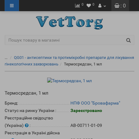
0
0
: 0
...
QG01 - антисептики та протимікробні препарати для лікування
гінекологічних захворювань
Термосредсан, 1 мл
Термосредсан, 1 мл
Бренд:
НПФ ООО "Бровафарма"
Статус на ринку України
:
Зареєстровано
Реєстраційне свідоцтво
(Україна)
:
AB-00711-01-09
Реєстрація в Україні дійсна