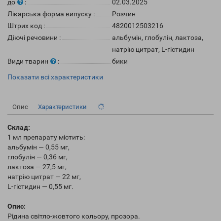
до
:
02.03.2025
Лікарська форма випуску
:
Розчин
Штрих код
:
4820012503216
Діючі речовини
:
альбумін, глобулін, лактоза,
натрію цитрат, L-гістидин
Види тварин
:
бики
Показати всі характеристики
Опис
Характеристики
Склад:
1 мл препарату містить:
альбумін — 0,55 мг,
глобулін — 0,36 мг,
лактоза — 27,5 мг,
натрію цитрат — 22 мг,
L-гістидин — 0,55 мг.
Опис:
Рідина світло-жовтого кольору, прозора.