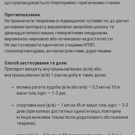
що супроводжуються гіпертермією і пригніченим станом.
Протипоказання:
Не призначати тваринам із підвищеною чутливістю до діючої
речовини препарату, виразковою хворобою шлунку та
дванадцятипалої кишки, геморагічним синдромом,
вираженою нирковою або печінковою недостатністю.
Не застосовувати одночасно з іншими НПЗП,
глюкокортикоїдами, антикоагулянтами, діуретиками.
Спосіб застосування та дози:
Препарат вводять внутрішньом’язово (в/м) або
внутрішньовенно (в/в) 1 раз на добу в таких дозах:
велика рогата худоба (в/м або в/в) — 0,3 мл на 10 кг
маси тіла, курс — 1-3 дні;
спортивні коні (в/в) — 1 мл на 45 кг маси тіла, курс — 3-5
днів (при коліках достатньо однієї ін’єкції, повторна
ін’єкція можлива тільки після додаткового обстеження
тварини);