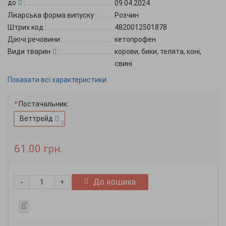
до
:
09.04.2024
Лікарська форма випуску
:
Розчин
Штрих код
:
4820012501878
Діючі речовини
:
кетопрофен
Види тварин
:
корови, бики, телята, коні,
свині
Показати всі характеристики
Постачальник:
Веттрейд
61.00 грн.
-
До кошика
+