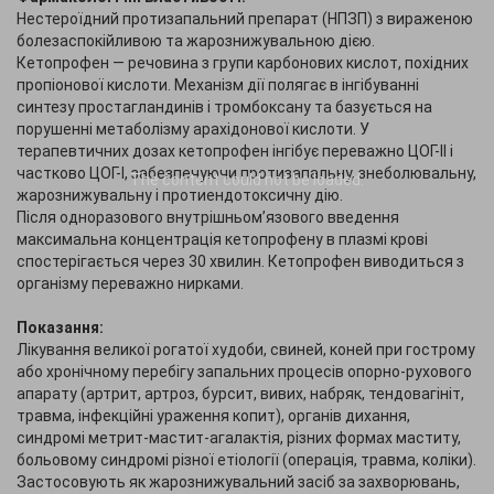
Нестероїдний протизапальний препарат (НПЗП) з вираженою
болезаспокійливою та жарознижувальною дією.
Кетопрофен — речовина з групи карбонових кислот, похідних
пропіонової кислоти. Механізм дії полягає в інгібуванні
синтезу простагландинів і тромбоксану та базується на
порушенні метаболізму арахідонової кислоти. У
терапевтичних дозах кетопрофен інгібує переважно ЦОГ-II і
частково ЦОГ-I, забезпечуючи протизапальну, знеболювальну,
The content
could not be loaded.
жарознижувальну і протиендотоксичну дію.
Після одноразового внутрішньом’язового введення
максимальна концентрація кетопрофену в плазмі крові
спостерігається через 30 хвилин. Кетопрофен виводиться з
організму переважно нирками.
Показання:
Лікування великої рогатої худоби, свиней, коней при гострому
або хронічному перебігу запальних процесів опорно-рухового
апарату (артрит, артроз, бурсит, вивих, набряк, тендовагініт,
травма, інфекційні ураження копит), органів дихання,
синдромі метрит-мастит-агалактія, різних формах маститу,
больовому синдромі різної етіології (операція, травма, коліки).
Застосовують як жарознижувальний засіб за захворювань,