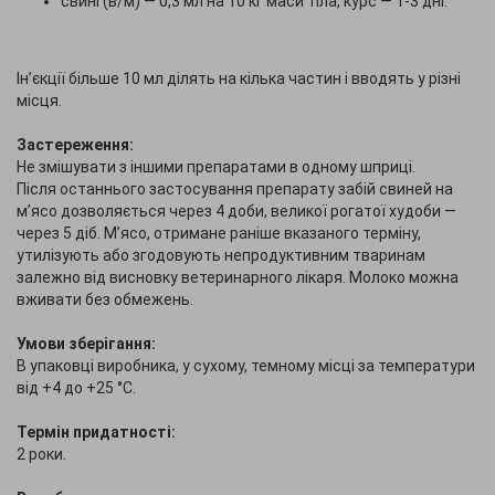
свині (в/м) — 0,3 мл на 10 кг маси тіла, курс — 1-3 дні.
Ін’єкції більше 10 мл ділять на кілька частин і вводять у різні
місця.
Застереження:
Не змішувати з іншими препаратами в одному шприці.
Після останнього застосування препарату забій свиней на
м’ясо дозволяється через 4 доби, великої рогатої худоби —
через 5 діб. М’ясо, отримане раніше вказаного терміну,
утилізують або згодовують непродуктивним тваринам
залежно від висновку ветеринарного лікаря. Молоко можна
вживати без обмежень.
Умови зберігання:
В упаковці виробника, у сухому, темному місці за температури
від +4 до +25 °С.
Термін придатності:
2 роки.