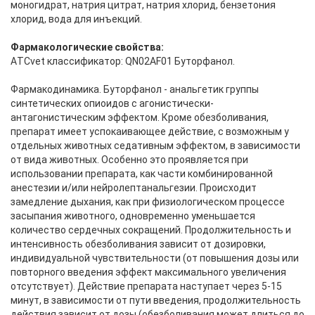
моногидрат, натрия цитрат, натрия хлорид, бензетония
хлорид, вода для инъекций.
Фармакологические свойства:
АTCvet классификатор: QN02AF01 Буторфанол.
Фармакодинамика. Буторфанол - анальгетик группы
синтетических опиоидов с агонистически-
антагонистическим эффектом. Кроме обезболивания,
препарат имеет успокаивающее действие, с возможным у
отдельных животных седативным эффектом, в зависимости
от вида животных. Особенно это проявляется при
использовании препарата, как части комбинированной
анестезии и/или нейролептанальгезии. Происходит
замедление дыхания, как при физиологическом процессе
засыпания животного, одновременно уменьшается
количество сердечных сокращений. Продолжительность и
интенсивность обезболивания зависит от дозировки,
индивидуальной чувствительности (от повышения дозы или
повторного введения эффект максимального увеличения
отсутствует). Действие препарата наступает через 5-15
минут, в зависимости от пути введения, продолжительность
действия зависит от дозы (обезболивания может длиться до