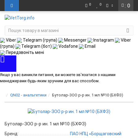
0
0
: 0
Viber
Telegram (група)
Messenger
Instagram
Viber
(група)
Telegram (бот)
Vodafone
Email
Передзвоніть мені
Якщо у вас виникли питання, ви можете зв'язатися з нашими
менеджерами будь-яким зручним для вас способом.
QN02 - анальгетики
Бутолар-ЗОО р-р ин. 1 мл №10 (БХФЗ)
Бутолар-ЗОО р-р ин. 1 мл №10 (БХФЗ)
Бренд:
ПАО НПЦ «Борщаговский