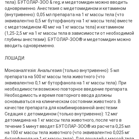
тела). БУТОЛАР-ЗОО & reg; и медетомидин можно вводить
одновременно. Анестезия с медетомидином и кетамином
(внутривенно): 0,05 мл препарата на 1 кг массы тела (что
эквивалентно 0,5 мг буторфанолу на 1 кг массы тела) вместе
с медетомідином 40 мкг на 1 кг массы тела) и кетамином
(1,25-2,5 мг на 1 кг массы тела в зависимости от необходимой
глубины анестезии). БУТОЛАР-ЗОО® и медетомидин можно
вводить одновременно.
ЛОШАДИ:
Моноаналгезія: Анальгезия (только внутривенно): 5 мл
препарата на 500 кг массы тела животного (что
эквивалентно 0,1 мг буторфанола на 1 кг массы тела). При
необходимости возможно повторное введение препарата.
Необходимость и время повторного ввода должны
основываться на клиническом состоянии животного. В
качестве препарата для комбинированной анестезии
Седация с детомидином (только внутривенно): 12 мкг
детомидина на 1 кг массы тела животного, после чего в
течение 5 минут вводят БУТОЛАР-ЗОО® из расчета 0,25 мл
на 100 кг массы тела животного (что эквивалентно 0,025 мг
буторфанола на 1 кг массы тела). Для лошадей с массой тела