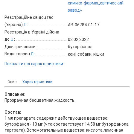
химико-фармацевтический
завод»
Реєстраційне свідоцтво
(Україна)
:
АВ-06784-01-17
Реєстрація в Україні дійсна
до
:
02.02.2022
Діючі речовини
:
буторфанол
Види тварин
:
коні, собаки, кішки
Показати всі характеристики
Опис
Характеристики
Описание:
Прозрачная бесцветная жидкость.
Состав:
1 мл препарата содержит действующее вещество:
буторфанол - 10 мг (что соответствует 14,58 мг буторфанола
тартрата). Вспомогательные вещества: кислота лимонная