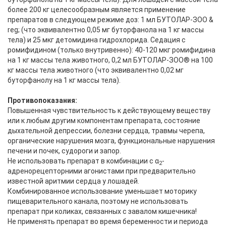
более 200 кг целесообразным является применение
препаратов в следующем режиме доз: 1 мл БУТОЛАР-ЗОО &
reg; (что эквивалентно 0,05 мг буторфанола на 1 кг массы
тела) и 25 мкг детомидина гидрохлорида. Седация с
ромифидином (только внутривенно): 40-120 мкг ромифидина
на 1 кг массы тела животного, 0,2 мл БУТОЛАР-ЗОО® на 100
кг массы тела животного (что эквивалентно 0,02 мг
буторфанолу на 1 кг массы тела).
Противопоказания:
Повышенная чувствительность к действующему веществу
или к любым другим компонентам препарата, состояние
дыхательной депрессии, болезни сердца, травмы черепа,
органические нарушения мозга, функциональные нарушения
печени и почек, судороги и запор.
Не использовать препарат в комбинации с α
-
2
адренорецепторними агонистами при предварительно
известной аритмии сердца у лошадей.
Комбинированное использование уменьшает моторику
пищеварительного канала, поэтому не использовать
препарат при коликах, связанных с завалом кишечника!
Не применять препарат во время беременности и периода