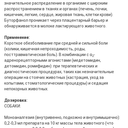
значительное распределение в организме с широким
распространением в тканях и органах (печень, почки,
кишечник, легкие, сердце, жировая ткань, клетки крови).
Буторфанол проникает через плацентарный барьер и
обнаруживается в молоке лактирующего животного.
Применение:
Короткое обезболивание при средней и сильной боли
(колики, кишечная непроходимость, роды,
посттравматическая боль). В комбинации с α
-
2
адренорецепторными агонистами (медетомидин,
детомидин, ромифидин): при терапевтических и
диагностических процедурах, таких как незначительные
операции на стоячих животных (кастрация, уход за
копытами, стоматологические процедуры) и седация
непокорных животных.
Дозировка:
СОБАКИ:
Моноаналгезия (внутривенно, подкожно и внутримышечно):
0,2-0,3 мл препарата на 10 кг массы тела животного (что