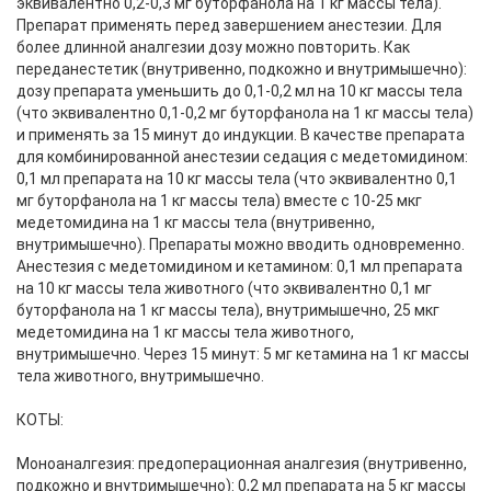
эквивалентно 0,2-0,3 мг буторфанола на 1 кг массы тела).
Препарат применять перед завершением анестезии. Для
более длинной аналгезии дозу можно повторить. Как
переданестетик (внутривенно, подкожно и внутримышечно):
дозу препарата уменьшить до 0,1-0,2 мл на 10 кг массы тела
(что эквивалентно 0,1-0,2 мг буторфанола на 1 кг массы тела)
и применять за 15 минут до индукции. В качестве препарата
для комбинированной анестезии седация с медетомидином:
0,1 мл препарата на 10 кг массы тела (что эквивалентно 0,1
мг буторфанола на 1 кг массы тела) вместе с 10-25 мкг
медетомидина на 1 кг массы тела (внутривенно,
внутримышечно). Препараты можно вводить одновременно.
Анестезия с медетомидином и кетамином: 0,1 мл препарата
на 10 кг массы тела животного (что эквивалентно 0,1 мг
буторфанола на 1 кг массы тела), внутримышечно, 25 мкг
медетомидина на 1 кг массы тела животного,
внутримышечно. Через 15 минут: 5 мг кетамина на 1 кг массы
тела животного, внутримышечно.
КОТЫ:
Моноаналгезия: предоперационная аналгезия (внутривенно,
подкожно и внутримышечно): 0,2 мл препарата на 5 кг массы