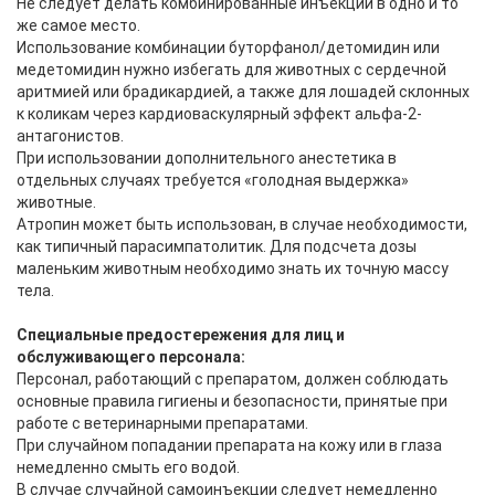
Не следует делать комбинированные инъекции в одно и то
же самое место.
Использование комбинации буторфанол/детомидин или
медетомидин нужно избегать для животных с сердечной
аритмией или брадикардией, а также для лошадей склонных
к коликам через кардиоваскулярный эффект альфа-2-
антагонистов.
При использовании дополнительного анестетика в
отдельных случаях требуется «голодная выдержка»
животные.
Атропин может быть использован, в случае необходимости,
как типичный парасимпатолитик. Для подсчета дозы
маленьким животным необходимо знать их точную массу
тела.
Специальные предостережения для лиц и
обслуживающего персонала:
Персонал, работающий с препаратом, должен соблюдать
основные правила гигиены и безопасности, принятые при
работе с ветеринарными препаратами.
При случайном попадании препарата на кожу или в глаза
немедленно смыть его водой.
В случае случайной самоинъекции следует немедленно