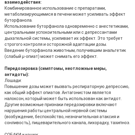
взаимодействия:
Комбинированное использование с препаратами,
метаболизирующимися в печени может усиливать эффект
буторфанола.
Использование буторфанола одновременно с анестетиками,
центральными успокоительными или с депрессантами
дыхательной системы, усиливает их эффект. Это требует
строгого контроля и осторожной адаптации дозы.
Введение буторфанола животным, получившим анальгетик
(слабый μ-опиат) может снимать его эффект.
Передозировка (симптомы, неотложные меры,
антидоты):
Лошади:
Повышение дозы может вызвать респираторную депрессию,
как общий эффект опиатов. Антагонистом является
налоксон, который может быть использован как антидот.
Другие возможные признаки передозировки включают
нарушения работы центральной нервной системы
(возбуждение, беспокойство, незначительная атаксия и
сонливость), пищеварительного канала, лихорадку, тахипноэ.
СОБАКИ и кошки: