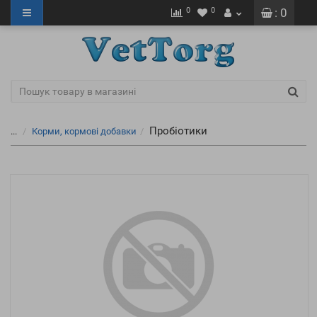
0
0
: 0
Пробіотики
...
Корми, кормові добавки