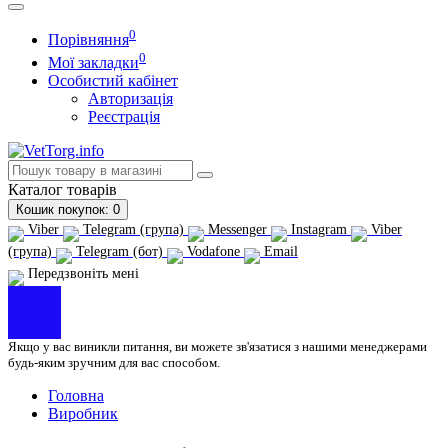
0
Порівняння
0
Мої закладки
Особистий кабінет
Авторизація
Реєстрація
Каталог
товарів
Кошик
покупок
: 0
Viber
Telegram (група)
Messenger
Instagram
Viber
(група)
Telegram (бот)
Vodafone
Email
Передзвоніть мені
Якщо у вас виникли питання, ви можете зв'язатися з нашими менеджерами
будь-яким зручним для вас способом.
Головна
Виробник