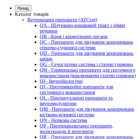
Назад
Каталог товарів
Ветеринарні препарати (ATCvet)
QA - Шлунково-кишковий тракт і обмін
речовин
QB - Кров і кровотворні органи
QC - Препарати для лікування захворювань
серцево-судинної системи
QD - Препарати для лікування захворювань
шкіри
QG - Сечостатева система і статеві гормони
QH - Гормональні препарати для системного
використання (виключаючи статеві гормони)
QI - Імунобіологічні
QJ - Протимікробні препарати для
системного використання
QL - Протипухлинні препарати та
імуномодулятори
QM - Препарати для лікування захворювань
кістково-м'язової системи
QN - Нервова система
QP - Протипаразитарні препарати,
інсектициди й репеленти
QR - Препарати для лікування захворювань