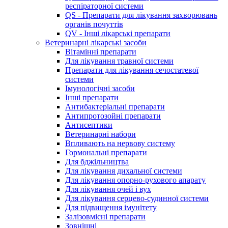
респіраторної системи
QS - Препарати для лікування захворювань
органів почуттів
QV - Інші лікарські препарати
Ветеринарні лікарські засоби
Вітамінні препарати
Для лікування травної системи
Препарати для лікування сечостатевої
системи
Імунологічні засоби
Інші препарати
Антибактеріальні препарати
Антипротозойні препарати
Антисептики
Ветеринарні набори
Впливають на нервову систему
Гормональні препарати
Для бджільництва
Для лікування дихальної системи
Для лікування опорно-рухового апарату
Для лікування очей і вух
Для лікування серцево-судинної системи
Для підвищення імунітету
Залізовмісні препарати
Зовнішні