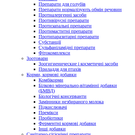
Препарати для голубів
Препарати нормалізують обмін речовин
Протиалергенні засоби
Противірусні препарати
Протизапальні препарати
Протимаститні препарати
Протипаразитарні препарати
Субстанції
Сульфаніламідні препарати
Фітокомплекси
Зоотовари
Зоогигиенические і косметичні засоби
Приладдя для птахів
Корми, кормові добавки
Комбікорми
Білково мінерально-вітамінні добавки
(БМВД)
Біологічні консерванти
Замінники незбираного молока
Підкислювачі
Премікси
Пробіотики
Ферментні кормові добавки
Інші добавки
Санітарно-гігієнічні препарати