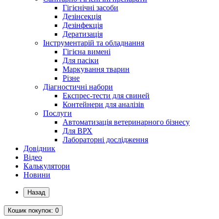
Гігієнічні засоби
Дезінсекція
Дезінфекція
Дератизація
Інструментарій та обладнання
Гігієна вимені
Для пасіки
Маркування тварин
Різне
Діагностичні набори
Експрес-тести для свиней
Контейнери для аналізів
Послуги
Автоматизація ветеринарного бізнесу
Для ВРХ
Лабораторні дослідження
Довідник
Відео
Калькулятори
Новини
Назад
Кошик
покупок
: 0