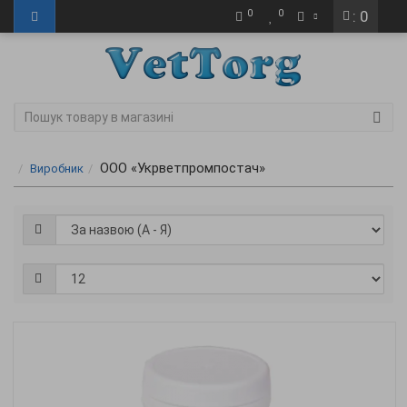
0
0
: 0
ООО «Укрветпромпостач»
Виробник