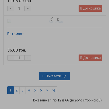
1 106.00 грн.
-
До кошика
+
Ветамаст
36.00 грн.
-
До кошика
+
Показати ще
1
2
3
4
5
6
>
>|
Показано з 1 по 12 із 66 (всього сторінок: 6)