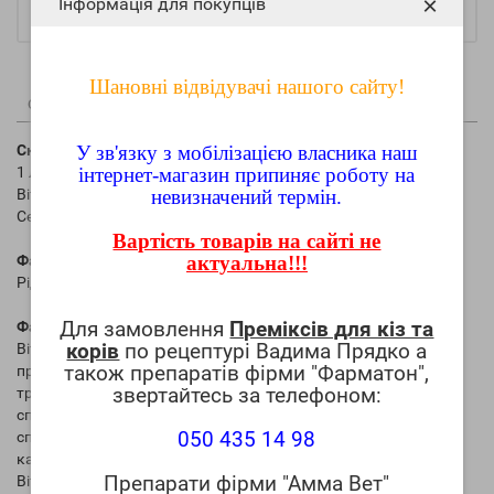
×
Інформація для покупців
ТОВ Альфа Вет
Шановні відвідувачі нашого сайту!
Опис
Характеристики
(0)
Склад:
У зв'язку з мобілізацією власника наш
1 л містить діючі речовини:
інтернет-магазин припиняє роботу на
Вітамін Е - 200 000 мг;
невизначений термін.
Селен - 200 мг.
Вартість товарів на сайті не
Фармацевтична форма:
актуальна!!!
Рідина.
Для замовлення
Преміксів для кіз та
Фармакологічні властивості:
корів
по рецептурі Вадима Прядко а
Вітамін Е відіграє важливу роль як регулятор окислення у
також препаратів фірми "Фарматон",
процесах біосинтезу білка, забезпечує нормальну функцію
звертайтесь за телефоном:
травних та репродуктивних органів. У самців він регулює
сперматогенез і зменшує кількість патологічно змінених
050 435 14 98
сперматозоїдів, запобігає переродженню епітелію сім'яних
канальців.
Препарати фірми "Амма Вет"
Вітамін Е тісно пов'язаний із мікроелементом селеном, від