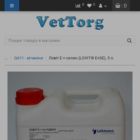
0
0
: 0
...
QA11 - вітаміни
Ловіт Е + селен (LOVIT® E+SE), 5 л.