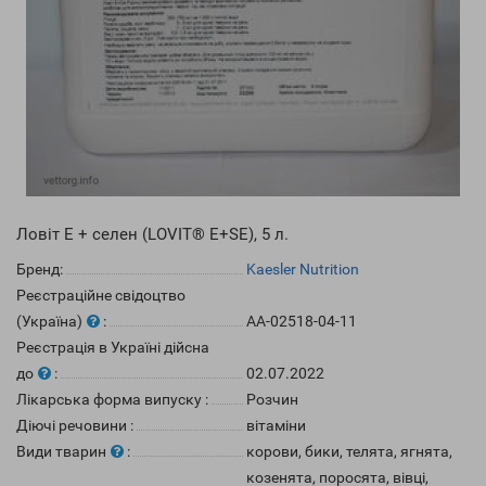
Ловіт Е + селен (LOVIT® E+SE), 5 л.
Бренд:
Kaesler Nutrition
Реєстраційне свідоцтво
(Україна)
:
АА-02518-04-11
Реєстрація в Україні дійсна
до
:
02.07.2022
Лікарська форма випуску
:
Розчин
Діючі речовини
:
вітаміни
Види тварин
:
корови, бики, телята, ягнята,
козенята, поросята, вівці,