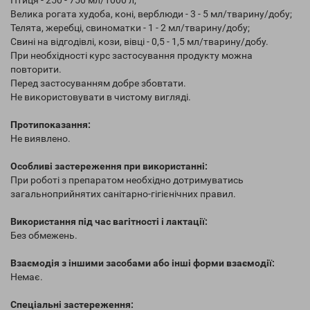
Птиця - 250 - 750 мл/1000 л;
Велика рогата худоба, коні, верблюди - 3 - 5 мл/тварину/добу;
Телята, жеребці, свиноматки - 1 - 2 мл/тварину/добу;
Свині на відгодівлі, кози, вівці - 0,5 - 1,5 мл/тварину/добу.
При необхідності курс застосування продукту можна
повторити.
Перед застосуванням добре збовтати.
Не використовувати в чистому вигляді.
Протипоказання:
Не виявлено.
Особливі застереження при використанні:
При роботі з препаратом необхідно дотримуватись
загальноприйнятих санітарно-гігієнічних правил.
Використання під час вагітності і лактації:
Без обмежень.
Взаємодія з іншими засобами або інші форми взаємодії:
Немає.
Спеціальні застереження: